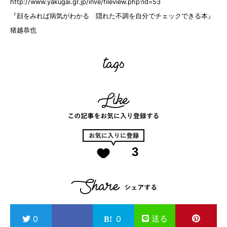
http://www.yakugai.gr.jp/inve/fileview.php?id=53
『顔をみれば病気がわかる 隠れた不調を自分でチェックできる本』
猪越恭也
3
送る
0
0