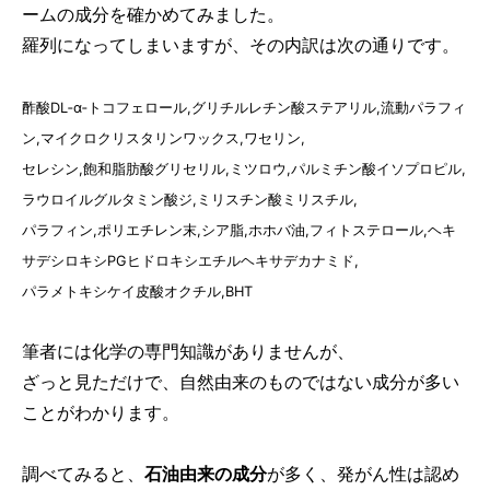
ームの成分を確かめてみました。
羅列になってしまいますが、その内訳は次の通りです。
酢酸DL‐α‐トコフェロール,グリチルレチン酸ステアリル,流動パラフィ
ン,マイクロクリスタリンワックス,ワセリン,
セレシン,飽和脂肪酸グリセリル,ミツロウ,パルミチン酸イソプロピル,
ラウロイルグルタミン酸ジ,ミリスチン酸ミリスチル,
パラフィン,ポリエチレン末,シア脂,ホホバ油,フィトステロール,ヘキ
サデシロキシPGヒドロキシエチルヘキサデカナミド,
パラメトキシケイ皮酸オクチル,BHT
筆者には化学の専門知識がありませんが、
ざっと見ただけで、自然由来のものではない成分が多い
ことがわかります。
調べてみると、
石油由来の成分
が多く、発がん性は認め