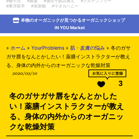
#種子法
#農薬
#遺伝子組み換え
#グルテンフリー
#東洋医学
#添加物
#マヌカハニー
本物のオーガニックが見つかるオーガニックショップ
IN YOU Market
»
ホーム
»
YourProblems
»
肌・皮膚の悩み
»
冬のガサ
ガサ唇をなんとかしたい！薬膳インストラクターが教え
る、身体の内外からのオーガニックな乾燥対策
2020/02/10
3
冬のガサガサ唇をなんとかした
い！薬膳インストラクターが教え
る、身体の内外からのオーガニッ
クな乾燥対策