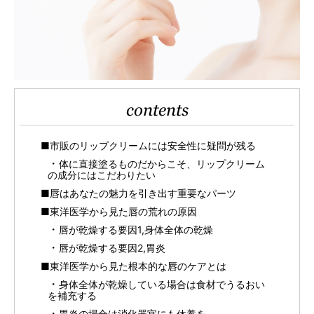
contents
■市販のリップクリームには安全性に疑問が残る
体に直接塗るものだからこそ、リップクリーム
の成分にはこだわりたい
■唇はあなたの魅力を引き出す重要なパーツ
■東洋医学から見た唇の荒れの原因
唇が乾燥する要因1,身体全体の乾燥
唇が乾燥する要因2,胃炎
■東洋医学から見た根本的な唇のケアとは
身体全体が乾燥している場合は食材でうるおい
を補充する
胃炎の場合は消化器官にも休養を