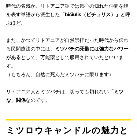
時代の名残か、リトアニア語では気心の知れた仲間を蜂
を表す単語から派生した
「bičiulis（ビチュリス）」
と呼
ぶほど。
また、かつてリトアニアが自然崇拝だった時代から伝わ
る民間療法の中には、
ミツバチの死骸には強力なパワー
がある
として、万能薬として服用されていたといいま
す。
（もちろん、自然に死んだミツバチに限ります）
リトアニア人とミツバチは、切っても切れない
「ミツ
な」関係
なのです。
ミツロウキャンドルの魅力と