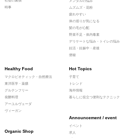
社会の裏側
メンタルの悩み
時事
ムズムズ・花粉
疲れやすい
体の巡りが気になる
髪の毛が心配
野菜不足・体内毒素
デリケートな悩み・トイレの悩み
妊活・妊娠中・産後
便秘
Healthy Food
Hot Topics
マクロビオティック・自然療法
子育て
東洋医学・薬膳
トレンド
グルテンフリー
海外情報
発酵料理
暮らしに役立つ便利なテクニック
アーユルヴェーダ
ヴィーガン
Announcement / event
イベント
Organic Shop
求人