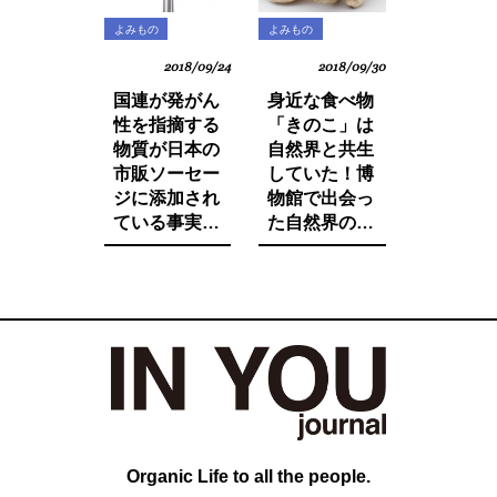
よみもの
よみもの
2018/09/24
2018/09/30
国連が発がん
身近な食べ物
性を指摘する
「きのこ」は
物質が日本の
自然界と共生
市販ソーセー
していた！博
ジに添加され
物館で出会っ
ている事実を
た自然界の法
ご存知です
則と栄養価が
か。たとえ子
増す調理法と
供が望んでも
は。
子供に食べさ
せたくないそ
の中身とは。
Organic Life to all the people.