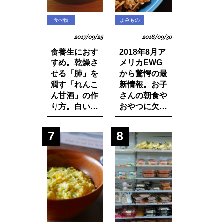
食べ物
よみもの
2017/09/25
2018/09/30
食養生におす
2018年8月ア
すめ。乾燥さ
メリカEWG
せる「肺」を
から驚愕の最
潤す「れんこ
新情報。お子
ん甘酒」の作
さんの朝食や
り方。白い食
おやつに欠か
材でカラダを
せないシリア
養おう。
ルから大量の
7
8
発がん性物質
グリホサート
が検出！