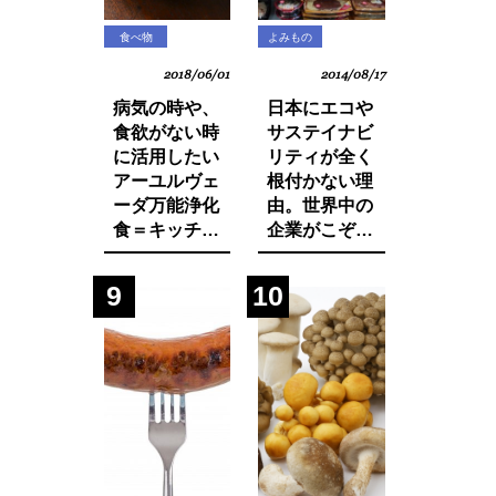
食べ物
よみもの
2018/06/01
2014/08/17
病気の時や、
日本にエコや
食欲がない時
サステイナビ
に活用したい
リティが全く
アーユルヴェ
根付かない理
ーダ万能浄化
由。世界中の
食＝キッチャ
企業がこぞっ
リーの作り方
て取り組む
SDGsへの遅
9
10
れ。それは日
本人・日本企
業と政府の意
識の低さにあ
った！