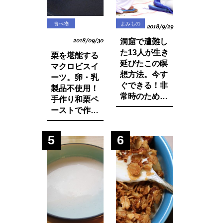
食べ物
よみもの
2018/9/29
2018/09/30
洞窟で遭難し
た13人が生き
栗を堪能する
延びたこの瞑
マクロビスイ
想方法。今す
ーツ。卵・乳
ぐできる！非
製品不使用！
常時のために
手作り和栗ペ
知っておきた
ーストで作る
いマインド・
モンブランパ
マネージ。
フェの作り方
5
6