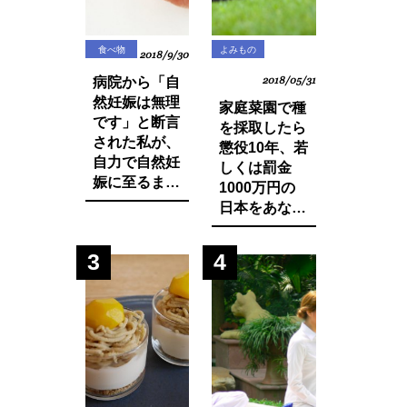
食べ物
よみもの
2018/9/30
病院から「自
2018/05/31
然妊娠は無理
家庭菜園で種
です」と断言
を採取したら
された私が、
懲役10年、若
自力で自然妊
しくは罰金
娠に至るまで
1000万円の
に実践した生
日本をあなた
活習慣と食べ
は想像できま
物の改善・身
すか？今まで
3
4
体の変化につ
登録品種のみ
いてお話しし
禁止されてい
ます。
た種採りや脇
芽挿しが原則
禁止の方向
に・・？