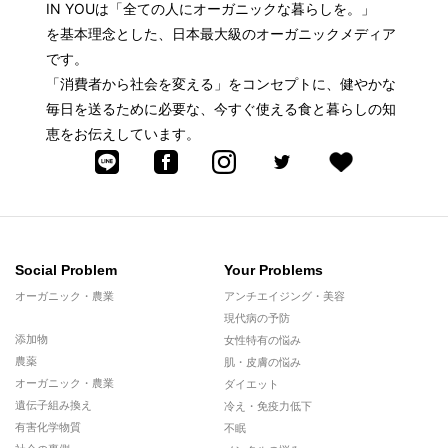
IN YOUは「全ての人にオーガニックな暮らしを。」
を基本理念とした、日本最大級のオーガニックメディア
です。
「消費者から社会を変える」をコンセプトに、健やかな
毎日を送るために必要な、今すぐ使える食と暮らしの知
恵をお伝えしています。
Social Problem
Your Problems
オーガニック・農業
アンチエイジング・美容
現代病の予防
添加物
女性特有の悩み
農薬
肌・皮膚の悩み
オーガニック・農業
ダイエット
遺伝子組み換え
冷え・免疫力低下
有害化学物質
不眠