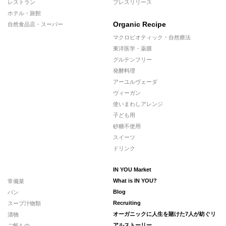
レストラン
プレスリリース
ホテル・旅館
Organic Recipe
自然食品店・スーパー
マクロビオティック・自然療法
東洋医学・薬膳
グルテンフリー
発酵料理
アーユルヴェーダ
ヴィーガン
使いまわしアレンジ
子ども用
砂糖不使用
スイーツ
ドリンク
IN YOU Market
常備菜
What is IN YOU?
パン
Blog
スープ汁物類
Recruiting
漬物
オーガニックに人生を賭けた7人が紡ぐリ
ご飯もの
アルストーリー