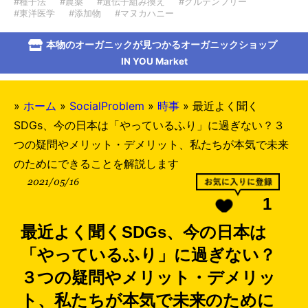
#種子法
#農薬
#遺伝子組み換え
#グルテンフリー
#東洋医学
#添加物
#マヌカハニー
本物のオーガニックが見つかるオーガニックショップ
IN YOU Market
»
ホーム
»
SocialProblem
»
時事
»
最近よく聞く
SDGs、今の日本は「やっているふり」に過ぎない？３
つの疑問やメリット・デメリット、私たちが本気で未来
のためにできることを解説します
2021/05/16
1
最近よく聞くSDGs、今の日本は
「やっているふり」に過ぎない？
３つの疑問やメリット・デメリッ
ト、私たちが本気で未来のために