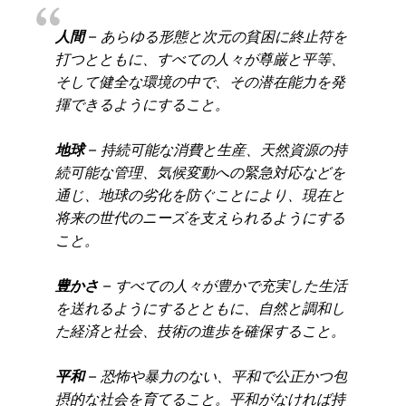
人間
– あらゆる形態と次元の貧困に終止符を
打つとともに、すべての人々が尊厳と平等、
そして健全な環境の中で、その潜在能力を発
揮できるようにすること。
地球
– 持続可能な消費と生産、天然資源の持
続可能な管理、気候変動への緊急対応などを
通じ、地球の劣化を防ぐことにより、現在と
将来の世代のニーズを支えられるようにする
こと。
豊かさ
– すべての人々が豊かで充実した生活
を送れるようにするとともに、自然と調和し
た経済と社会、技術の進歩を確保すること。
平和
– 恐怖や暴力のない、平和で公正かつ包
摂的な社会を育てること。平和がなければ持