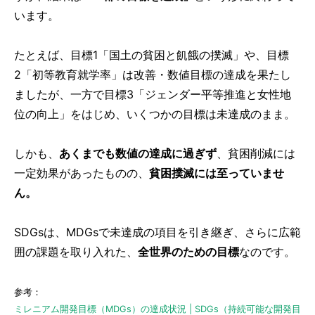
います。
たとえば、目標1「国土の貧困と飢餓の撲滅」や、目標
2「初等教育就学率」は改善・数値目標の達成を果たし
ましたが、一方で目標3「ジェンダー平等推進と女性地
位の向上」をはじめ、いくつかの目標は未達成のまま。
しかも、
あくまでも数値の達成に過ぎず
、貧困削減には
一定効果があったものの、
貧困撲滅には至っていませ
ん。
SDGsは、MDGsで未達成の項目を引き継ぎ、さらに広範
囲の課題を取り入れた、
全世界のための目標
なのです。
参考：
ミレニアム開発目標（MDGs）の達成状況 | SDGs（持続可能な開発目