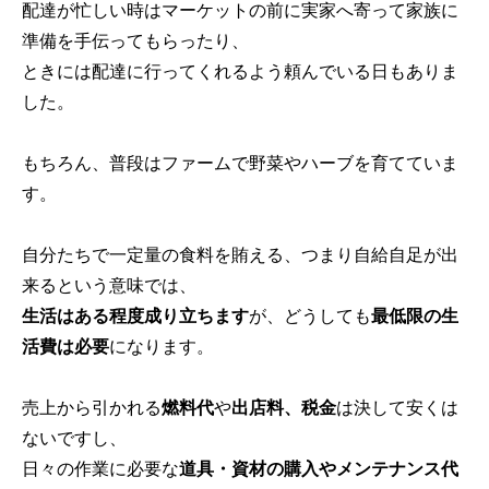
配達が忙しい時はマーケットの前に実家へ寄って家族に
準備を手伝ってもらったり、
ときには配達に行ってくれるよう頼んでいる日もありま
した。
もちろん、普段はファームで野菜やハーブを育てていま
す。
自分たちで一定量の食料を賄える、つまり自給自足が出
来るという意味では、
生活はある程度成り立ちます
が、どうしても
最低限の生
活費は必要
になります。
売上から引かれる
燃料代
や
出店料、税金
は決して安くは
ないですし、
日々の作業に必要な
道具・資材の購入やメンテナンス代