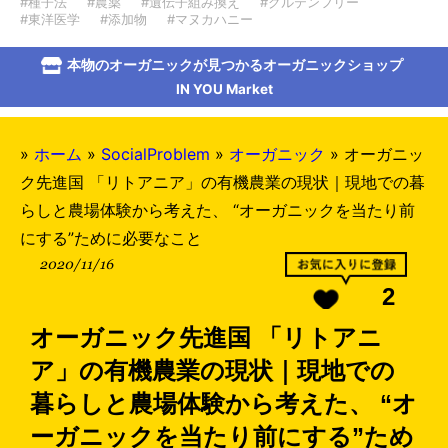
#種子法
#農薬
#遺伝子組み換え
#グルテンフリー
#東洋医学
#添加物
#マヌカハニー
本物のオーガニックが見つかるオーガニックショップ
IN YOU Market
»
ホーム
»
SocialProblem
»
オーガニック
»
オーガニッ
ク先進国 「リトアニア」の有機農業の現状｜現地での暮
らしと農場体験から考えた、 “オーガニックを当たり前
にする”ために必要なこと
2020/11/16
2
オーガニック先進国 「リトアニ
ア」の有機農業の現状｜現地での
暮らしと農場体験から考えた、 “オ
ーガニックを当たり前にする”ため