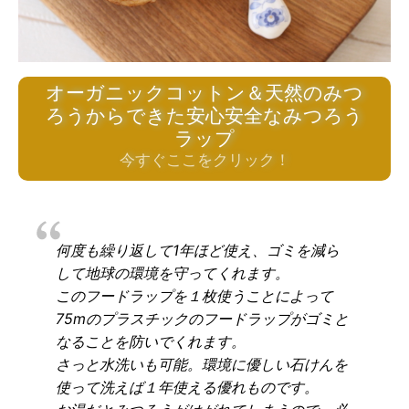
オーガニックコットン＆天然のみつ
ろうからできた安心安全なみつろう
ラップ
今すぐここをクリック！
何度も繰り返して1年ほど使え、ゴミを減ら
して地球の環境を守ってくれます。
このフードラップを１枚使うことによって
75mのプラスチックのフードラップがゴミと
なることを防いでくれます。
さっと水洗いも可能。環境に優しい石けんを
使って洗えば１年使える優れものです。