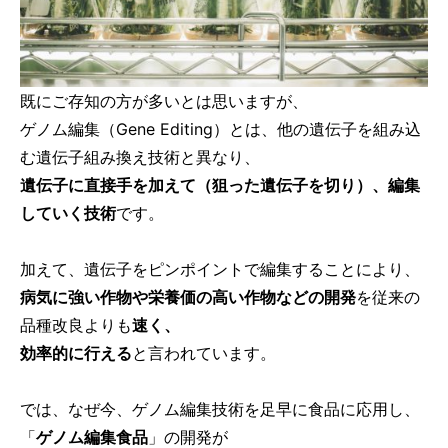
既にご存知の方が多いとは思いますが、
ゲノム編集（Gene Editing）とは、他の遺伝子を組み込
む遺伝子組み換え技術と異なり、
遺伝子に直接手を加えて（狙った遺伝子を切り）、編集
していく技術
です。
加えて、遺伝子をピンポイントで編集することにより、
病気に強い作物や栄養価の高い作物などの開発
を従来の
品種改良よりも
速く、
効率的に行える
と言われています。
では、なぜ今、ゲノム編集技術を足早に食品に応用し、
「
ゲノム編集食品
」の開発が