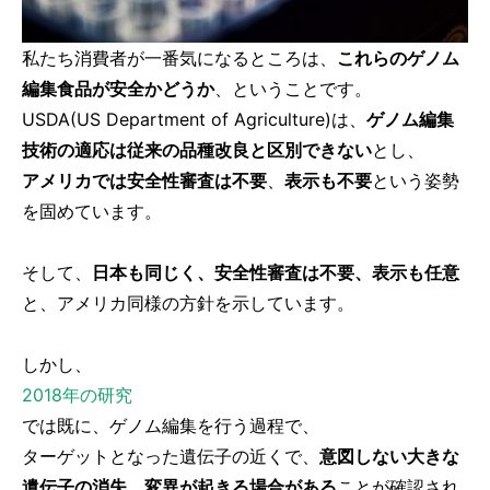
私たち消費者が一番気になるところは、
これらのゲノム
編集食品が安全かどうか
、ということです。
USDA(US Department of Agriculture)は、
ゲノム編集
技術の適応は従来の品種改良と区別できない
とし、
アメリカでは安全性審査は不要
、
表示も不要
という姿勢
を固めています。
そして、
日本も同じく、安全性審査は不要、表示も任意
と、アメリカ同様の方針を示しています。
しかし、
2018年の研究
では既に、ゲノム編集を行う過程で、
ターゲットとなった遺伝子の近くで、
意図しない大きな
遺伝子の消失、変異が起きる場合がある
ことが確認され