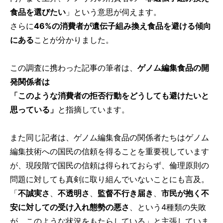
食品を選びたい
」という意思が伺えます。
さらに
46%の消費者が遺伝子組み換え食品を避ける傾向
にある
ことが分かりました。
この調査に携わった記事の筆者は、
ゲノム編集食品の開
発関係者は
「このような消費者の拒否行動をどうしても避けたいと
思っている」
と指摘しています。
また同じ記者は、ゲノム編集食品の関係者たちはゲノム
編集技術への国民の信頼を得ることを重要視しています
が、現段階で国民の信頼は得られておらず、倫理原則の
問題に対しても真剣に取り組んでいないことにも言及。
「
不誠実さ
、
不透明さ
、
監督不行き届き
、
市民が抱く不
安に対しての受け入れ態勢の悪さ
、という4種類の失敗
が、このような状況をもたらしている」と主張していま