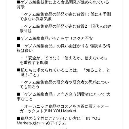
■ゲノム編集技術による食品開発が進められている
背景
ゲノム編集食品の開発が進む背景1：誰にも予測
できない異常気象
ゲノム編集食品の開発が進む背景2：現代人の健
康問題
■ゲノム編集食品がもたらすリスクと不安
■「ゲノム編集食品」の良い面ばかりを 強調する情
報は多い
「安全か」ではなく「使えるか、使えないか」
を重視する風潮
■私たちに求められていることは、 「知ること」と
「選ぶこと」
ゲノム編集食品の研究者や研究者の思惑につい
ても知ろう
■「ゲノム編集食品」と向き合う消費者にとって 大
事なこと
オーガニック食品やコスメをお得に買えるオー
ガニックストアIN YOU Market
■食品の安全性にこだわりたい方に！ IN YOU
Marketのおすすめアイテム