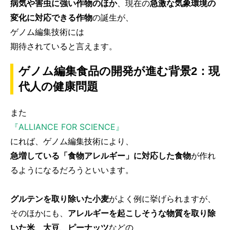
病気や害虫に強い作物のほか
、現在の
急激な気象環境の
変化に対応できる作物
の誕生が、
ゲノム編集技術には
期待されていると言えます。
ゲノム編集食品の開発が進む背景2：現
代人の健康問題
また
『ALLIANCE FOR SCIENCE』
にれば、ゲノム編集技術により、
急増している「食物アレルギー」に対応した食物
が作れ
るようになるだろうといいます。
グルテンを取り除いた小麦
がよく例に挙げられますが、
そのほかにも、
アレルギーを起こしそうな物質を取り除
いた米
、
大豆
、
ピーナッツ
などの