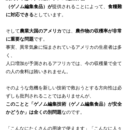
（ゲノム編集食品）が
提供されることによって、
食糧難
に対応できる
としています。
そして
農業大国のアメリカ
では、
農作物の収穫率が非常
に重要な問題
です。
事実、異常気象に悩まされているアメリカの生産者は多
く、
人口増加が予測されるアフリカでは、今の収穫量で全て
の人の食料は賄いきれません。
そのような危機を新しい技術で救おうとする方向性は必
ずしも批判されることではありませんが、
このことと「ゲノム編集技術（ゲノム編集食品）が
安全
かどうか」は全くの別問題
なのです。
「こんなにたくさんの用途で使えます」「こんなに人々