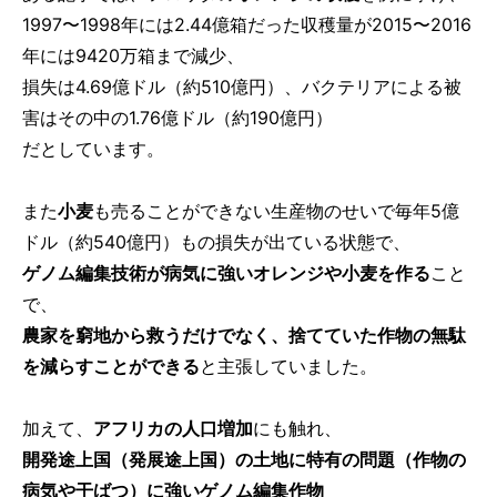
1997〜1998年には2.44億箱だった収穫量が2015〜2016
年には9420万箱まで減少、
損失は4.69億ドル（約510億円）、バクテリアによる被
害はその中の1.76億ドル（約190億円）
だとしています。
また
小麦
も売ることができない生産物のせいで毎年5億
ドル（約540億円）もの損失が出ている状態で、
ゲノム編集技術が病気に強いオレンジや小麦を作る
こと
で、
農家を窮地から救うだけでなく、捨てていた作物の無駄
を減らすことができる
と主張していました。
加えて、
アフリカの人口増加
にも触れ、
開発途上国（発展途上国）の土地に特有の問題（作物の
病気や干ばつ）に強いゲノム編集作物