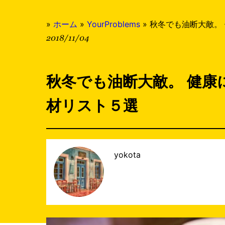
»
ホーム
»
YourProblems
»
秋冬でも油断大敵。
2018/11/04
秋冬でも油断大敵。 健康
材リスト５選
yokota