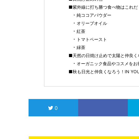
■紫外線に打ち勝つ食べ物はこれだ
純ココアパウダー
オリーブオイル
紅茶
トマトペースト
緑茶
■天然の日焼け止めで太陽と仲良く
オーガニック食品やコスメをお得に
■秋も日光と仲良くなろう！IN YO
0