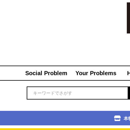
Social Problem
Your Problems
本