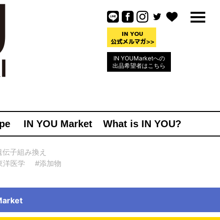
IN YOUMarketへの
出品希望者はこちら
pe
IN YOU Market
What is IN YOU?
遺伝子組み換え
東洋医学
#添加物
rket