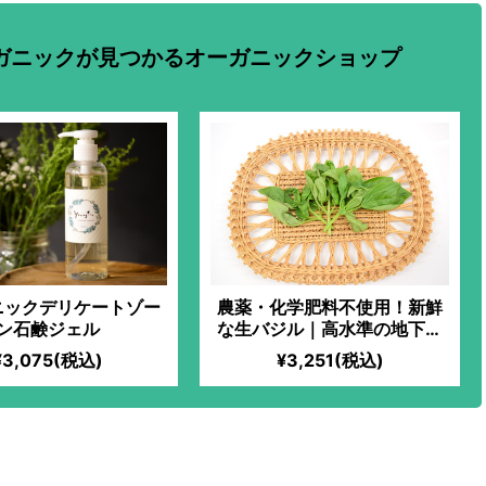
ガニックが見つかるオーガニックショップ
ニックデリケートゾー
農薬・化学肥料不使用！新鮮
ン石鹸ジェル
な生バジル｜高水準の地下水
を使用！ハーブ初心者でも気
¥3,075(税込)
¥3,251(税込)
軽に楽しめる、アレンジ自在
なフレッシュバジル！スイー
ツ、パスタソース、オムレス
と大活躍！