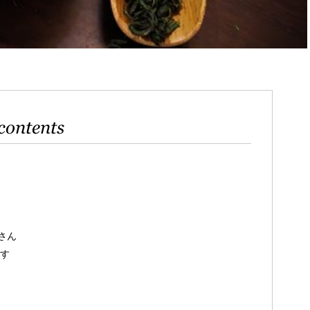
contents
さん
す