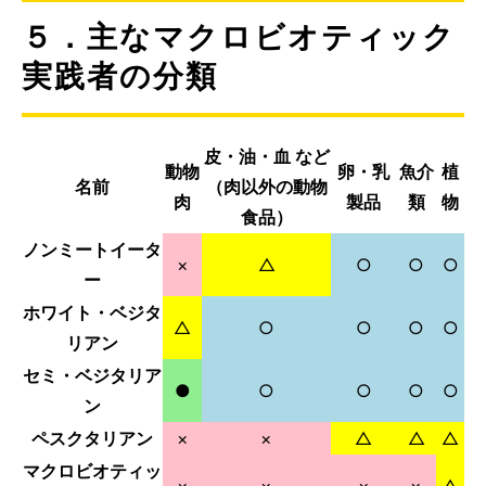
５．主なマクロビオティック
実践者の分類
皮・油・血 など
動物
卵・乳
魚介
植
名前
（肉以外の動物
肉
製品
類
物
食品）
ノンミートイータ
×
△
○
○
○
ー
ホワイト・ベジタ
△
○
○
○
○
リアン
セミ・ベジタリア
●
○
○
○
○
ン
ペスクタリアン
×
×
△
△
△
マクロビオティッ
×
×
×
×
△