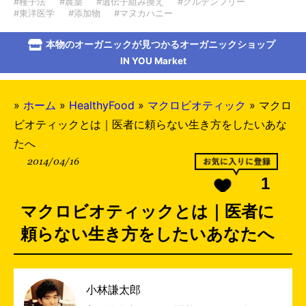
#種子法
#農薬
#遺伝子組み換え
#グルテンフリー
#東洋医学
#添加物
#マヌカハニー
本物のオーガニックが見つかるオーガニックショップ
IN YOU Market
»
ホーム
»
HealthyFood
»
マクロビオティック
»
マクロ
ビオティックとは｜医者に頼らない生き方をしたいあな
たへ
2014/04/16
1
マクロビオティックとは｜医者に
頼らない生き方をしたいあなたへ
小林謙太郎