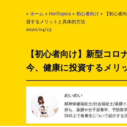
»
ホーム
»
HotTopics
»
初心者向け
»
【初心者向
資するメリットと具体的方法
2020/04/13
【初心者向け】新型コロ
今、健康に投資するメリ
めいめい
精神保健福祉士/社会福祉士/薬膳
持ち、薬膳や分子栄養学、予防医
SNS上で食養生について紹介する活動を行う。 