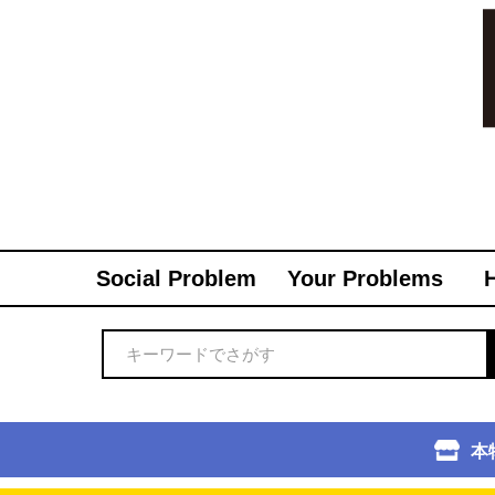
Social Problem
Your Problems
本