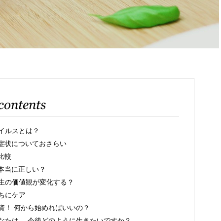
contents
イルスとは？
症状についておさらい
比較
本当に正しい？
生の価値観が変化する？
ちにケア
資！ 何から始めればいいの？
なたは、 今後どのように生きたいですか？