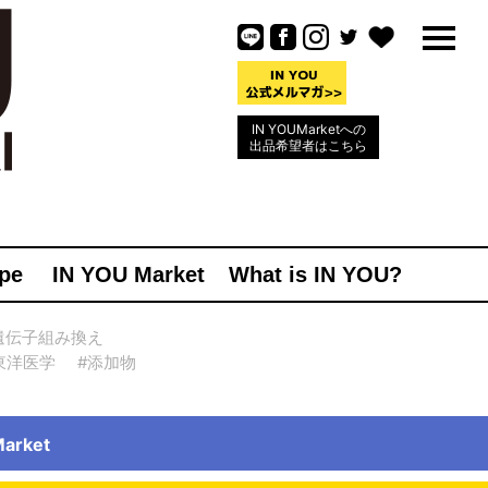
IN YOUMarketへの
出品希望者はこちら
pe
IN YOU Market
What is IN YOU?
遺伝子組み換え
東洋医学
#添加物
rket