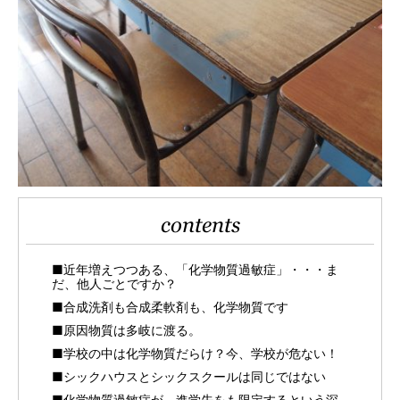
contents
■近年増えつつある、「化学物質過敏症」・・・ま
だ、他人ごとですか？
■合成洗剤も合成柔軟剤も、化学物質です
■原因物質は多岐に渡る。
■学校の中は化学物質だらけ？今、学校が危ない！
■シックハウスとシックスクールは同じではない
■化学物質過敏症が、進学先をも限定するという深