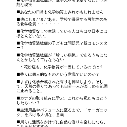
刻な現実
■あなたの日常も化学物質まみれかもしれません
■他にもまだまだある。学校で暴露する可能性のあ
る化学物質・・・・・・
■化学物質なしで生活している人はもはや日本には
ほとんどいない。
■化学物質過敏症の子どもは問題児？親はモンスタ
ー？
■化学物質過敏症が「珍しい病気」であるうちにな
んとかしなくてはならない
花粉症も、化学物質が一因しているのでは？
■香りは個人的なものという意識でいいのか？
■まずは化学合成された香りを排除しよう。そし
て、天然の香りであっても自分一人が楽しめる範囲
に止めること。
■カナダの取り組みに学ぶ。これから私たちはどう
したらいい？
■生活用品やパフュームに至るまで、「オーガニッ
ク」を広げる大切な、意義
■周りに迷惑をかけずに自然な香りを楽しむなら、
こちらがおすすめ