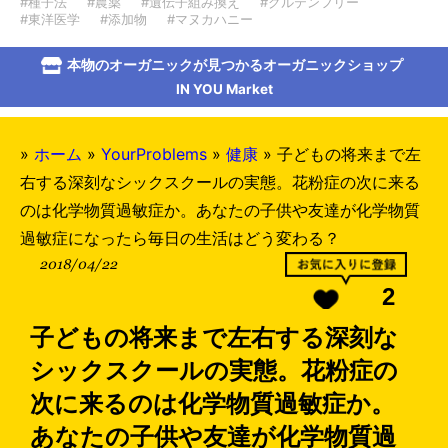
#種子法
#農薬
#遺伝子組み換え
#グルテンフリー
#東洋医学
#添加物
#マヌカハニー
本物のオーガニックが見つかるオーガニックショップ
IN YOU Market
»
ホーム
»
YourProblems
»
健康
»
子どもの将来まで左
右する深刻なシックスクールの実態。花粉症の次に来る
のは化学物質過敏症か。あなたの子供や友達が化学物質
過敏症になったら毎日の生活はどう変わる？
2018/04/22
2
子どもの将来まで左右する深刻な
シックスクールの実態。花粉症の
次に来るのは化学物質過敏症か。
あなたの子供や友達が化学物質過