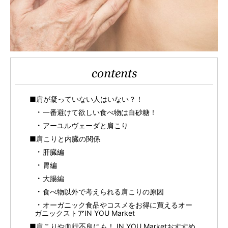
contents
■肩が凝っていない人はいない？！
一番避けて欲しい食べ物は白砂糖！
アーユルヴェーダと肩こり
■肩こりと内臓の関係
肝臓編
胃編
大腸編
食べ物以外で考えられる肩こりの原因
オーガニック食品やコスメをお得に買えるオー
ガニックストアIN YOU Market
■肩こりや血行不良にも！ IN YOU Marketおすすめ