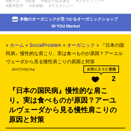
#種子法
#農薬
#遺伝子組み換え
#グルテンフリー
#東洋医学
#添加物
#マヌカハニー
本物のオーガニックが見つかるオーガニックショップ
IN YOU Market
»
ホーム
»
SocialProblem
»
オーガニック
»
『日本の国
民病』慢性的な肩こり。実は食べものが原因？アーユル
ヴェーダから見る慢性肩こりの原因と対策
2017/09/04
2
『日本の国民病』慢性的な肩こ
り。実は食べものが原因？アーユ
ルヴェーダから見る慢性肩こりの
原因と対策