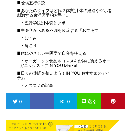
■陰陽五行学説
■あなたのタイプはどれ？体質別 体の経絡やツボを
刺激する東洋医学的お手当。
五行学説別体質とツボ
■中医学からみる不調を改善する「おてあて」
むくみ
肩こり
■体にやさしい中医学で自分を整える
オーガニック食品やコスメをお得に買えるオー
ガニックストアIN YOU Market
■日々の体調を整えよう！IN YOU おすすめのアイ
テム
オススメの記事
送る
0
0