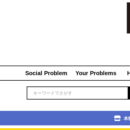
Social Problem
Your Problems
本