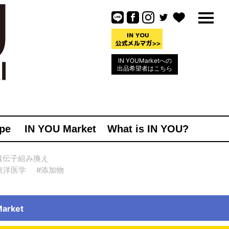
IN YOUMarketへの
出品希望者はこちら
pe
IN YOU Market
What is IN YOU?
遺伝子組み換え
東洋医学
#添加物
rket