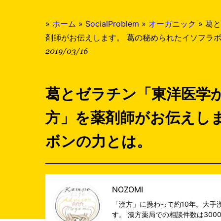
»
ホーム
»
SocialProblem
»
オーガニック
»
葛と
剤師がお伝えします。 葛の秘められたイソフラ
2019/03/16
葛とゼラチン「東洋医学
方」を薬剤師がお伝えし
ボンの力とは。
NOZOMI
「漢方」に携わって約10年。大手
す。 漢方薬局での相談件数は30