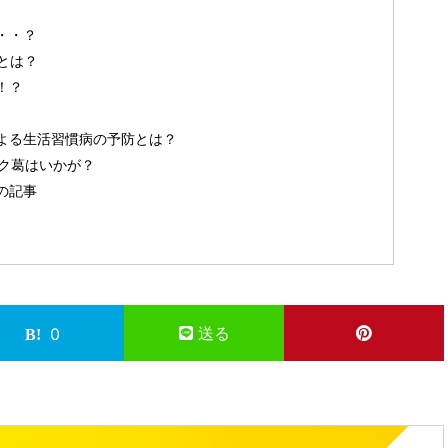
・・？
とは？
！？
よる生活習慣病の予防とは？
ニック葛はいかが？
の記事
送る
0