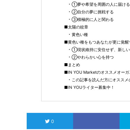
①夢や希望を周囲の人に届ける
②自分の夢に挑戦する
③積極的に人と関わる
■太陽の紋章
黄色い種
■黄色い種をもつあなたが更に覚醒
①現状維持に安住せず、新しい
②やわらかい心を持つ
■まとめ
■IN YOU Marketのオススメオ
この記事を読んだ方にオススメ
■IN YOUライター募集中！
0