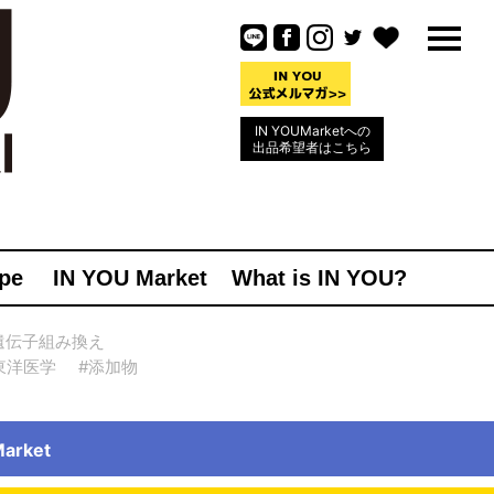
IN YOUMarketへの
出品希望者はこちら
pe
IN YOU Market
What is IN YOU?
遺伝子組み換え
東洋医学
#添加物
rket