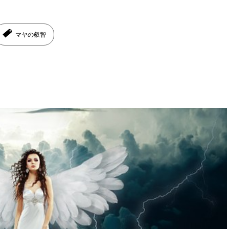
マヤの叡智