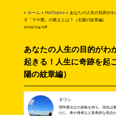
»
ホーム
»
HotTopics
»
あなたの人生の目的がわ
す「マヤ暦」の教えとは？（太陽の紋章編）
2019/04/08
あなたの人生の目的がわ
起きる！人生に奇跡を起
陽の紋章編）
タワシ
理学療法士の資格を持ち、現在は
けに、食や身体など多角的な視点