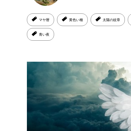
マヤ暦
黄色い種
太陽の紋章
青い夜