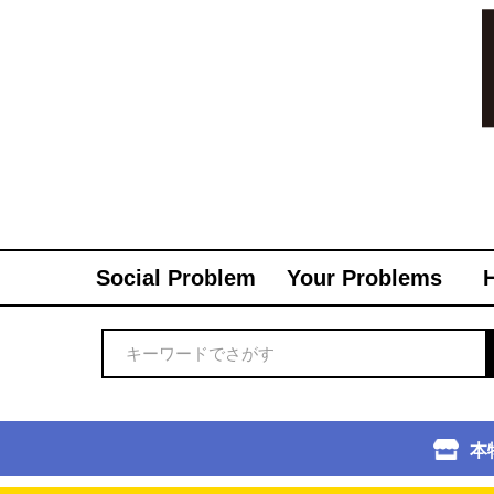
Social Problem
Your Problems
本