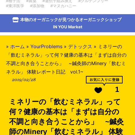
#種子法
#農薬
#遺伝子組み換え
#グルテンフリー
#東洋医学
#添加物
#マヌカハニー
本物のオーガニックが見つかるオーガニックショップ
IN YOU Market
»
ホーム
»
YourProblems
»
デトックス
»
ミネリーの
「飲むミネラル」って何？健康の基本は「まずは自分の
不調と向き合うことから」 ~鍼灸師のMinery「飲むミ
ネラル」 体験レポート日記 vol.1~
2019/02/28
1
ミネリーの「飲むミネラル」って
何？健康の基本は「まずは自分の
不調と向き合うことから」 ~鍼灸
師のMinery「飲むミネラル」 体験