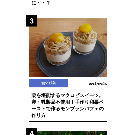
に・・？
3
食べ物
2018/09/30
栗を堪能するマクロビスイーツ。
卵・乳製品不使用！手作り和栗ペ
ーストで作るモンブランパフェの
作り方
4