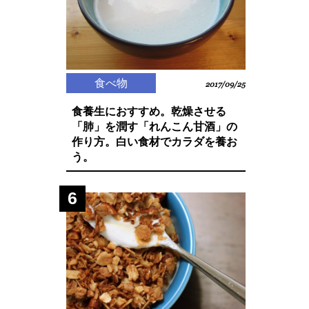
食べ物
2017/09/25
食養生におすすめ。乾燥させる
「肺」を潤す「れんこん甘酒」の
作り方。白い食材でカラダを養お
う。
6