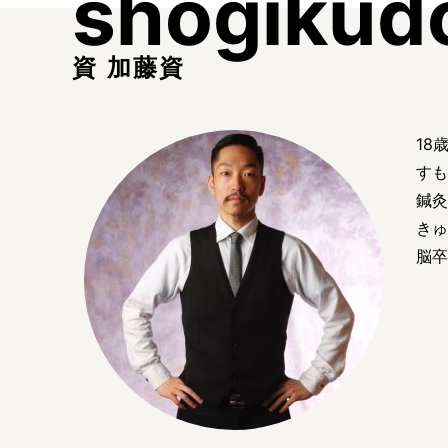
shogikud
資 加藤資
18
すも
鍼灸
きゅ
脳卒