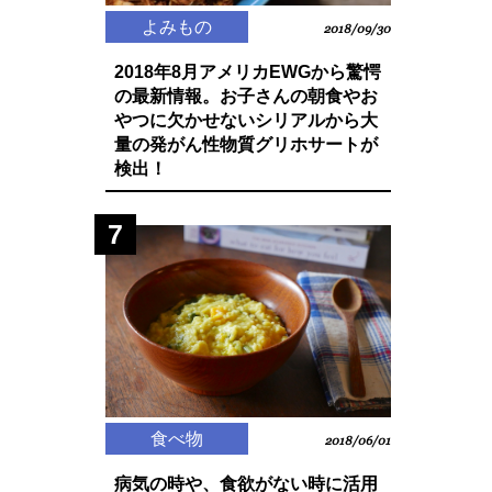
よみもの
2018/09/30
2018年8月アメリカEWGから驚愕
の最新情報。お子さんの朝食やお
やつに欠かせないシリアルから大
量の発がん性物質グリホサートが
検出！
7
食べ物
2018/06/01
病気の時や、食欲がない時に活用