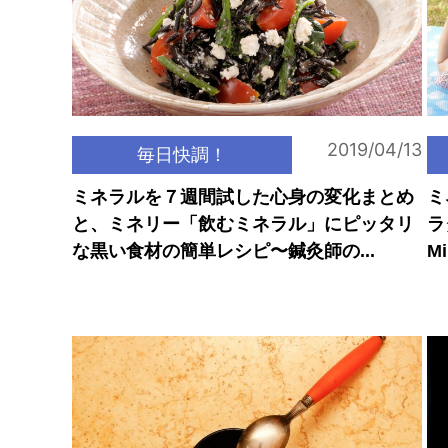
2019/04/13
毎日快調！
ミネラルを７週間試した心身の変化まとめ
ミ
と、ミネリー「飲むミネラル」にピッタリ
ラ
な黒い食材の簡単レシピ〜鍼灸師の...
M