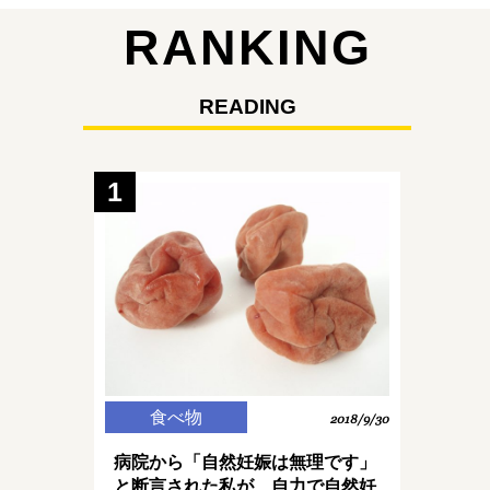
RANKING
READING
1
食べ物
2018/9/30
病院から「自然妊娠は無理です」
と断言された私が、自力で自然妊