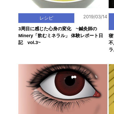
2019/03/14
レシピ
3周目に感じた心身の変化 ~鍼灸師の
Minery「飲むミネラル」 体験レポート日
寝
記 vol.3~
不
ラ