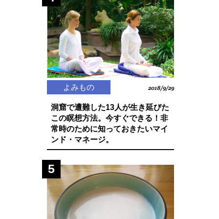
よみもの
2018/9/29
洞窟で遭難した13人が生き延びた
この瞑想方法。今すぐできる！非
常時のために知っておきたいマイ
ンド・マネージ。
5