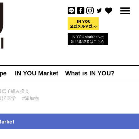
IN YOUMarketへの
出品希望者はこちら
pe
IN YOU Market
What is IN YOU?
遺伝子組み換え
東洋医学
#添加物
rket