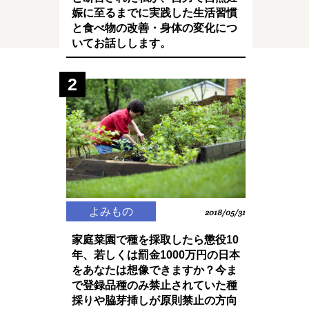
娠に至るまでに実践した生活習慣
と食べ物の改善・身体の変化につ
いてお話しします。
2
よみもの
2018/05/31
家庭菜園で種を採取したら懲役10
年、若しくは罰金1000万円の日本
をあなたは想像できますか？今ま
で登録品種のみ禁止されていた種
採りや脇芽挿しが原則禁止の方向