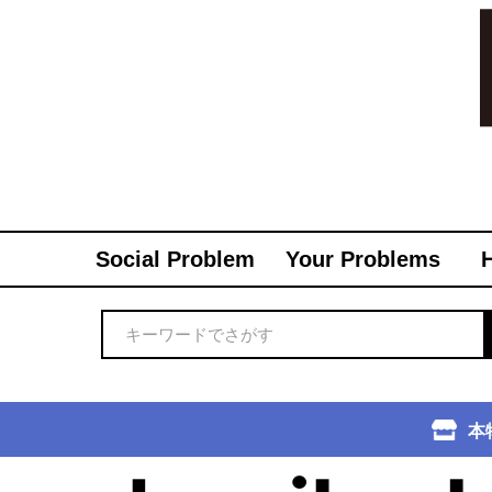
Social Problem
Your Problems
本