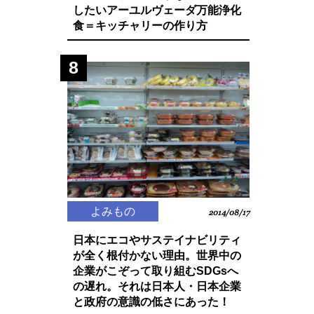
したいアーユルヴェーダ万能浄化
食＝キッチャリーの作り方
8
よみもの
2014/08/17
日本にエコやサステイナビリティ
が全く根付かない理由。世界中の
企業がこぞって取り組むSDGsへ
の遅れ。それは日本人・日本企業
と政府の意識の低さにあった！