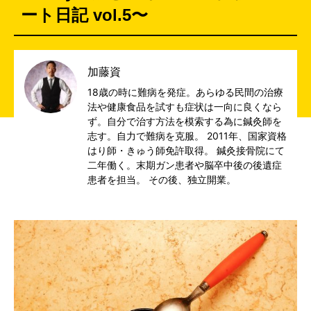
ート日記 vol.5〜
加藤資
18歳の時に難病を発症。あらゆる民間の治療
法や健康食品を試すも症状は一向に良くなら
ず。自分で治す方法を模索する為に鍼灸師を
志す。自力で難病を克服。 2011年、国家資格
はり師・きゅう師免許取得。 鍼灸接骨院にて
二年働く。末期ガン患者や脳卒中後の後遺症
患者を担当。 その後、独立開業。