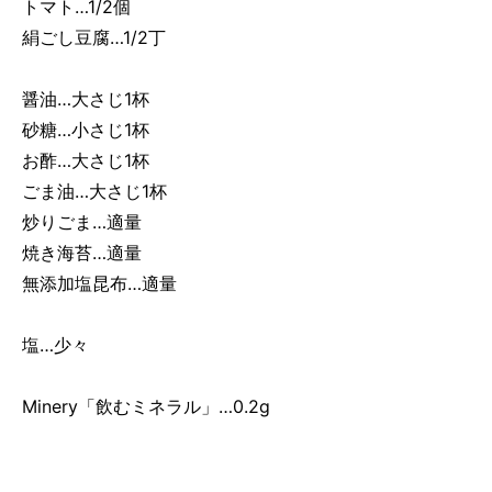
トマト…1/2個
絹ごし豆腐…1/2丁
醤油…大さじ1杯
砂糖…小さじ1杯
お酢…大さじ1杯
ごま油…大さじ1杯
炒りごま…適量
焼き海苔…適量
無添加塩昆布…適量
塩…少々
Minery「飲むミネラル」…0.2g