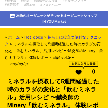
#種子法
#農薬
#遺伝子組み換え
#グルテンフリー
#東洋医学
#添加物
#マヌカハニー
本物のオーガニックが見つかるオーガニックショップ
IN YOU Market
»
ホーム
»
HotTopics
»
暮らしに役立つ便利なテクニッ
ク
»
ミネラルを摂取して5週間経過した時のカラダの変
化と「飲むミネラル」活用レシピ 〜鍼灸師のMinery「飲
むミネラル」 体験レポート日記 vol.5〜
2019/03/31
0
ミネラルを摂取して5週間経過した
時のカラダの変化と「飲むミネラ
ル」活用レシピ 〜鍼灸師の
Minery「飲むミネラル」 体験レポ