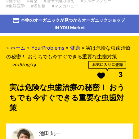
#種子法
#農薬
#遺伝子組み換え
#グルテンフリー
#東洋医学
#添加物
#マヌカハニー
本物のオーガニックが見つかるオーガニックショップ
IN YOU Market
»
ホーム
»
YourProblems
»
健康
»
実は危険な虫歯治療
の秘密！ おうちでも今すぐできる重要な虫歯対策
2018/09/19
3
実は危険な虫歯治療の秘密！ おう
ちでも今すぐできる重要な虫歯対
策
池田 純一