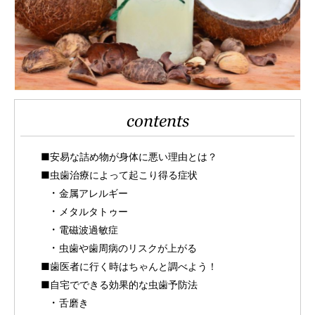
contents
■安易な詰め物が身体に悪い理由とは？
■虫歯治療によって起こり得る症状
金属アレルギー
メタルタトゥー
電磁波過敏症
虫歯や歯周病のリスクが上がる
■歯医者に行く時はちゃんと調べよう！
■自宅でできる効果的な虫歯予防法
舌磨き