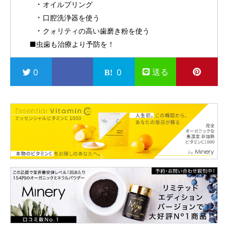
オイルプリング
口腔洗浄器を使う
クォリティの高い歯磨き粉を使う
■虫歯も治療より予防を！
送る
0
0