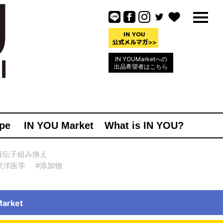
IN YOUMarketへの
出品希望者はこちら
pe
IN YOU Market
What is IN YOU?
遺伝子組み換え
東洋医学
#添加物
rket