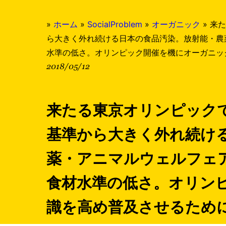
»
ホーム
»
SocialProblem
»
オーガニック
»
来た
ら大きく外れ続ける日本の食品汚染。放射能・農
水準の低さ。オリンピック開催を機にオーガニッ
2018/05/12
来たる東京オリンピック
基準から大きく外れ続け
薬・アニマルウェルフェ
食材水準の低さ。オリン
識を高め普及させるため