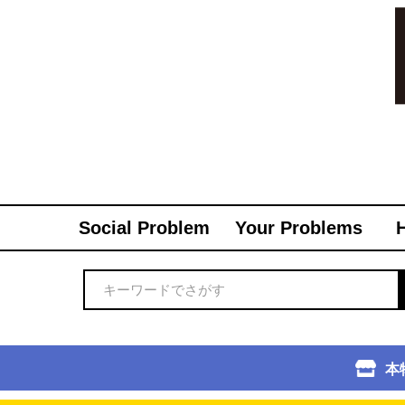
Social Problem
Your Problems
本