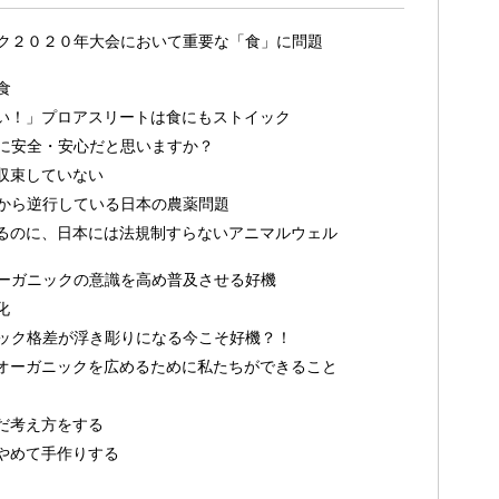
ク２０２０年大会において重要な「食」に問題
食
い！」プロアスリートは食にもストイック
に安全・安心だと思いますか？
収束していない
から逆行している日本の農薬問題
るのに、日本には法規制すらないアニマルウェル
ーガニックの意識を高め普及させる好機
化
ック格差が浮き彫りになる今こそ好機？！
オーガニックを広めるために私たちができること
だ考え方をする
やめて手作りする