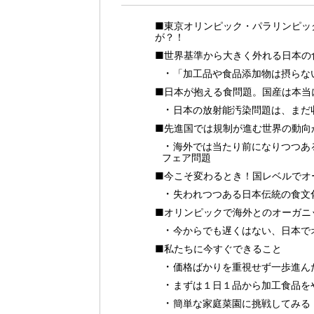
■東京オリンピック・パラリンピッ
が？！
■世界基準から大きく外れる日本の
「加工品や食品添加物は摂らな
■日本が抱える食問題。国産は本当
日本の放射能汚染問題は、まだ
■先進国では規制が進む世界の動向
海外では当たり前になりつつあ
フェア問題
■今こそ変わるとき！国レベルでオ
失われつつある日本伝統の食文
■オリンピックで海外とのオーガニ
今からでも遅くはない、日本で
■私たちに今すぐできること
価格ばかりを重視せず一歩進ん
まずは１日１品から加工食品を
簡単な家庭菜園に挑戦してみる