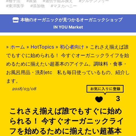
#種子法
#農薬
#遺伝子組み換え
#グルテンフリー
#東洋医学
#添加物
#マヌカハニー
本物のオーガニックが見つかるオーガニックショップ
IN YOU Market
»
ホーム
»
HotTopics
»
初心者向け
»
これさえ揃えば誰
でもすぐに始められる！ 今すぐオーガニックライフを始
めるために揃えたい超基本のアイテム。調味料・食事・
お風呂用品・洗剤etc 私も毎日使っているもの、紹介し
ます。
2018/03/08
3
これさえ揃えば誰でもすぐに始め
られる！ 今すぐオーガニックライ
フを始めるために揃えたい超基本