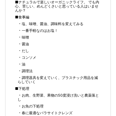
■ナチュラルで楽しいオーガニックライフ。 でも内
心、苦しい、めんどくさいと思っている人はいませ
んか？
■食事編
塩、味噌、醤油、調味料を変えてみる
一番手軽なのはお塩！
味噌
醤油
だし
コンソメ
油
調理法
調理器具を変えていく、プラスチック用品を減
らしていく
■下処理
お肉、生野菜、果物の50度浸け洗いと農薬落と
し
お魚の下処理
春に最適なパラサイトクレンズ