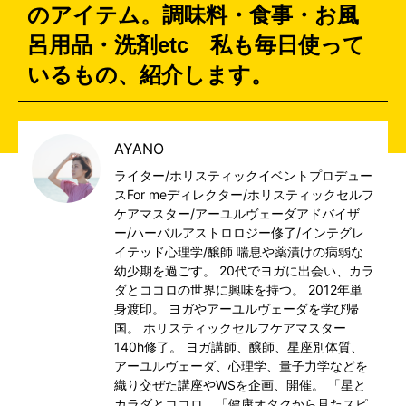
のアイテム。調味料・食事・お風
呂用品・洗剤etc 私も毎日使って
いるもの、紹介します。
AYANO
ライター/ホリスティックイベントプロデュー
スFor meディレクター/ホリスティックセルフ
ケアマスター/アーユルヴェーダアドバイザ
ー/ハーバルアストロロジー修了/インテグレ
イテッド心理学/醸師 喘息や薬漬けの病弱な
幼少期を過ごす。 20代でヨガに出会い、カラ
ダとココロの世界に興味を持つ。 2012年単
身渡印。 ヨガやアーユルヴェーダを学び帰
国。 ホリスティックセルフケアマスター
140h修了。 ヨガ講師、醸師、星座別体質、
アーユルヴェーダ、心理学、量子力学などを
織り交ぜた講座やWSを企画、開催。 「星と
カラダとココロ」「健康オタクから見たスピ