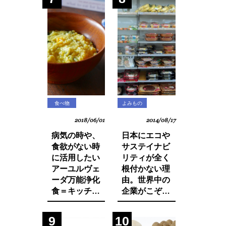
発がん性物質
グリホサート
が検出！
食べ物
よみもの
2018/06/01
2014/08/17
病気の時や、
日本にエコや
食欲がない時
サステイナビ
に活用したい
リティが全く
アーユルヴェ
根付かない理
ーダ万能浄化
由。世界中の
食＝キッチャ
企業がこぞっ
リーの作り方
て取り組む
SDGsへの遅
9
10
れ。それは日