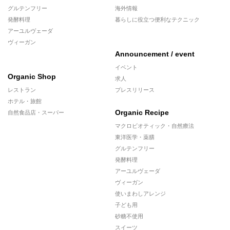
グルテンフリー
海外情報
発酵料理
暮らしに役立つ便利なテクニック
アーユルヴェーダ
ヴィーガン
Announcement / event
イベント
Organic Shop
求人
レストラン
プレスリリース
ホテル・旅館
Organic Recipe
自然食品店・スーパー
マクロビオティック・自然療法
東洋医学・薬膳
グルテンフリー
発酵料理
アーユルヴェーダ
ヴィーガン
使いまわしアレンジ
子ども用
砂糖不使用
スイーツ