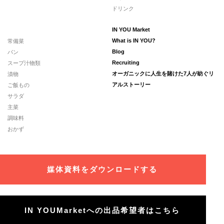
ドリンク
IN YOU Market
常備菜
What is IN YOU?
パン
Blog
スープ汁物類
Recruiting
漬物
オーガニックに人生を賭けた7人が紡ぐリ
ご飯もの
アルストーリー
サラダ
主菜
調味料
おかず
媒体資料をダウンロードする
IN YOUMarketへの出品希望者はこちら