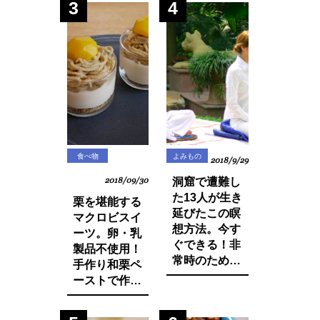
3
4
体の変化につ
登録品種のみ
いてお話しし
禁止されてい
ます。
た種採りや脇
芽挿しが原則
禁止の方向
に・・？
食べ物
よみもの
2018/9/29
2018/09/30
洞窟で遭難し
た13人が生き
栗を堪能する
延びたこの瞑
マクロビスイ
想方法。今す
ーツ。卵・乳
ぐできる！非
製品不使用！
常時のために
手作り和栗ペ
知っておきた
ーストで作る
いマインド・
モンブランパ
マネージ。
フェの作り方