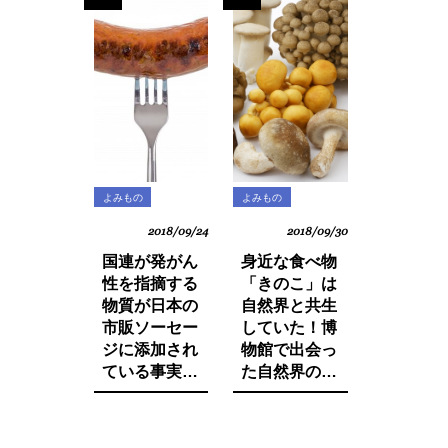
本人・日本企
業と政府の意
識の低さにあ
った！
よみもの
よみもの
2018/09/24
2018/09/30
国連が発がん
身近な食べ物
性を指摘する
「きのこ」は
物質が日本の
自然界と共生
市販ソーセー
していた！博
ジに添加され
物館で出会っ
ている事実を
た自然界の法
ご存知です
則と栄養価が
か。たとえ子
増す調理法と
供が望んでも
は。