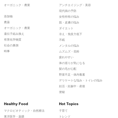
オーガニック・農業
アンチエイジング・美容
現代病の予防
添加物
女性特有の悩み
農薬
肌・皮膚の悩み
オーガニック・農業
ダイエット
遺伝子組み換え
冷え・免疫力低下
有害化学物質
不眠
社会の裏側
メンタルの悩み
時事
ムズムズ・花粉
疲れやすい
体の巡りが気になる
髪の毛が心配
野菜不足・体内毒素
デリケートな悩み・トイレの悩み
妊活・妊娠中・産後
便秘
Healthy Food
Hot Topics
マクロビオティック・自然療法
子育て
東洋医学・薬膳
トレンド