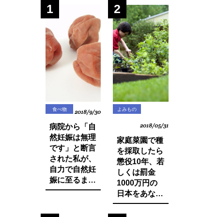
1
2
食べ物
よみもの
2018/9/30
病院から「自
2018/05/31
然妊娠は無理
家庭菜園で種
です」と断言
を採取したら
された私が、
懲役10年、若
自力で自然妊
しくは罰金
娠に至るまで
1000万円の
に実践した生
日本をあなた
活習慣と食べ
は想像できま
物の改善・身
すか？今まで