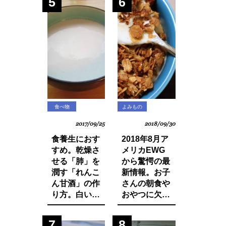
5
6
食べ物
よみもの
2017/09/25
2018/09/30
食養生におす
2018年8月ア
すめ。乾燥さ
メリカEWG
せる「肺」を
から驚愕の最
潤す「れんこ
新情報。お子
ん甘酒」の作
さんの朝食や
り方。白い食
おやつに欠か
材でカラダを
せないシリア
養おう。
ルから大量の
7
8