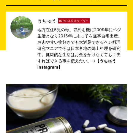
うちゅう
IN YOU 公式ライター
地方在住5児の母。節約を機に2009年にベジ
生活となり2015年に末っ子を無事自宅出産。
お肉や甘い物好きでも大満足できるベジ料理
研究マニアで今は日本各地の郷土料理を研究
中。健康的な生活はお金をかけなくても工夫
すればできる事を伝えたい。→
【うちゅう
instagram】