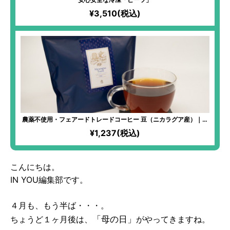
¥3,510(税込)
農薬不使用・フェアードトレードコーヒー 豆（ニカラグア産）｜実
は汚れたままだった生豆を50℃のお湯で洗ってから焙煎すること
¥1,237(税込)
で、雑味のないスッキリとした味わいに！コーヒーは体質に合わな
いという方にも一度試してほしい！
こんにちは。
IN YOU編集部です。
４月も、もう半ば・・・。
「母の日」
ちょうど１ヶ月後は、
がやってきますね。