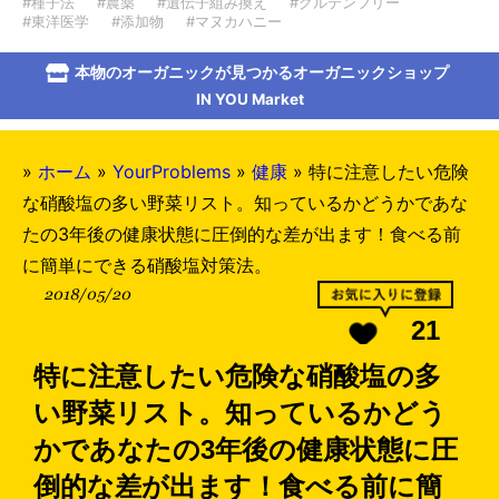
#種子法
#農薬
#遺伝子組み換え
#グルテンフリー
#東洋医学
#添加物
#マヌカハニー
本物のオーガニックが見つかるオーガニックショップ
IN YOU Market
»
ホーム
»
YourProblems
»
健康
»
特に注意したい危険
な硝酸塩の多い野菜リスト。知っているかどうかであな
たの3年後の健康状態に圧倒的な差が出ます！食べる前
に簡単にできる硝酸塩対策法。
2018/05/20
21
特に注意したい危険な硝酸塩の多
い野菜リスト。知っているかどう
かであなたの3年後の健康状態に圧
倒的な差が出ます！食べる前に簡