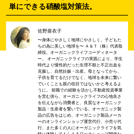
単にできる硝酸塩対策法。
佐野亜衣子
〜身体にやさしく地球にやさしく。子どもた
ちの為に美しい地球を〜 Ａ＆Ｔ（株）代表取
締役。オーガニックライフコーディネータ
ー。 オーガニックライフの実践により、学生
時代より慢性的だった生理不順と不正出血を
克服し、自然妊娠・出産。母となってから、
子供を育てるだけでなく、地球を未来に繋い
でいくことも親の役目ではないかと考えるよ
うに。 前職での経験を活かし不動産投資事業
を営む傍ら、オーガニックライフの心地良さ
を伝えながら消費者と、良質なオーガニック
製品・生産者を繋いでいる。オーガニック製
品の広告をはじめ、オーガニック製品メーカ
ーのオンラインショップ運営代行、小売り代
行、また多くの人にオーガニックライフを気
軽に体験してもらえるワークショップ開催な