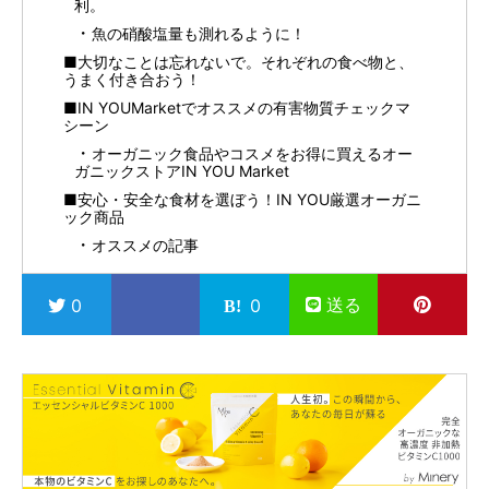
利。
魚の硝酸塩量も測れるように！
■大切なことは忘れないで。それぞれの食べ物と、
うまく付き合おう！
■IN YOUMarketでオススメの有害物質チェックマ
シーン
オーガニック食品やコスメをお得に買えるオー
ガニックストアIN YOU Market
■安心・安全な食材を選ぼう！IN YOU厳選オーガニ
ック商品
オススメの記事
送る
0
0