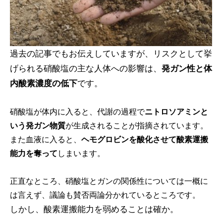
過去の記事でもお伝えしていますが、リスクとして挙
げられる硝酸塩の主な人体への影響は、
発ガン性と体
内酸素濃度の低下
です。
硝酸塩が体内に入ると、代謝の過程で
ニトロソアミンと
いう発ガン物質
が生成されることが指摘されています。
また血液に入ると、
ヘモグロビンを酸化させて酸素運搬
能力を奪って
しまいます。
正直なところ、硝酸塩とガンの関係性については一概に
は言えず、議論も賛否両論分かれているところです。
しかし、酸素運搬能力を弱めることは確か。