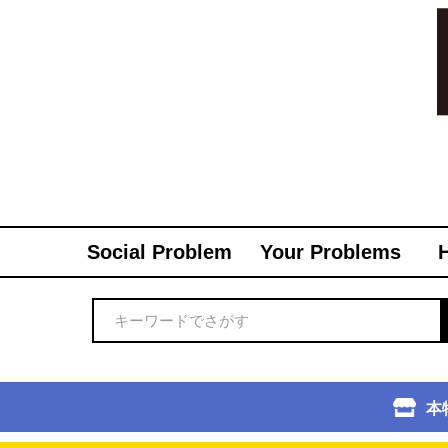
Social Problem
Your Problems
本