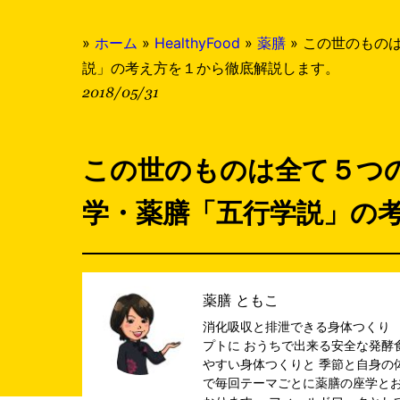
»
ホーム
»
HealthyFood
»
薬膳
»
この世のもの
説」の考え方を１から徹底解説します。
2018/05/31
この世のものは全て５つ
学・薬膳「五行学説」の
薬膳 ともこ
消化吸収と排泄できる身体つくり 
プトに おうちで出来る安全な発酵
やすい身体つくりと 季節と自身の
で毎回テーマごとに薬膳の座学とお