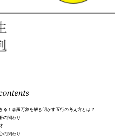
contents
きる！森羅万象を解き明かす五行の考え方とは？
肝の関わり
材
心の関わり