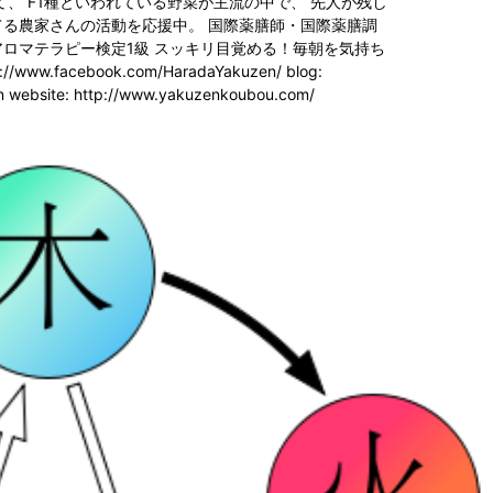
て、 F1種といわれている野菜が主流の中で、 先人が残し
る農家さんの活動を応援中。 国際薬膳師・国際薬膳調
ロマテラピー検定1級 スッキリ目覚める！毎朝を気持ち
.facebook.com/HaradaYakuzen/ blog:
en website: http://www.yakuzenkoubou.com/