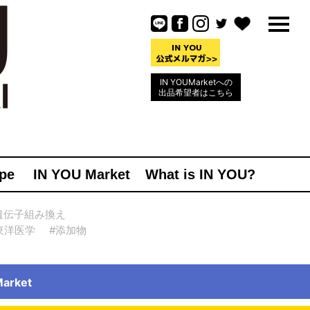
IN YOUMarketへの
出品希望者はこちら
pe
IN YOU Market
What is IN YOU?
遺伝子組み換え
東洋医学
#添加物
rket