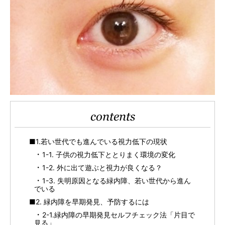
contents
■1.若い世代でも進んでいる視力低下の現状
1-1. 子供の視力低下ととりまく環境の変化
1-2. 外に出て遊ぶと視力が良くなる？
1-3. 失明原因となる緑内障、若い世代から進ん
でいる
■2. 緑内障を早期発見、予防するには
2-1.緑内障の早期発見セルフチェック法「片目で
見る」