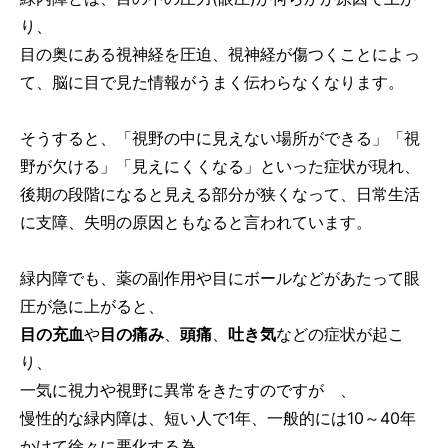
り、
目の奥にある視神経を圧迫、視神経が傷つくことによっ
て、脳に目で見た情報がうまく伝わらなくなります。
そうすると、「視野の中に見えない場所ができる」「視
野が欠ける」「見えにくくなる」といった症状が現れ、
後期の段階になると見える部分が狭くなって、日常生活
に支障、失明の原因ともなると言われています。
緑内障でも、薬の副作用や目にボールなどがあたって眼
圧が急に上がると、
目の充血
や
目の痛み
、
頭痛
、
吐き気
などの症状が起こ
り、
一気に視力や視野に異常をきたすのですが 、
慢性的な緑内障は、短い人で1年、一般的には10～40年
かけて徐々に悪化する為、