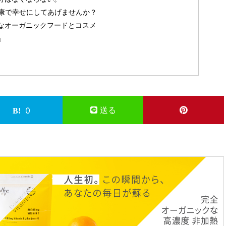
康で幸せにしてあげませんか？
なオーガニックフードとコスメ
」
送る
0