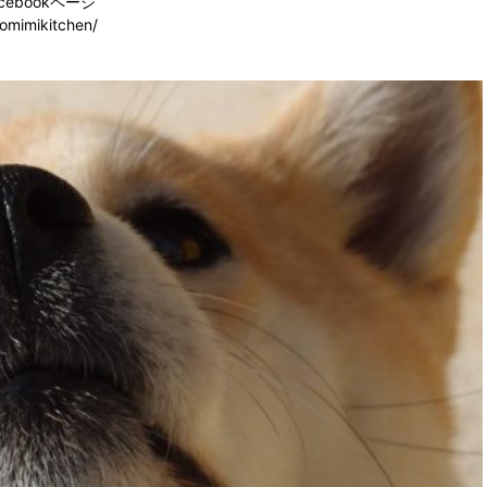
cebookページ
omimikitchen/