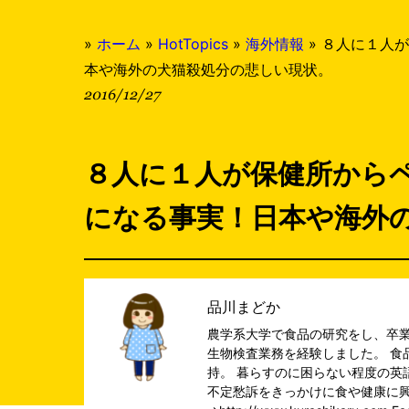
»
ホーム
»
HotTopics
»
海外情報
»
８人に１人が
本や海外の犬猫殺処分の悲しい現状。
2016/12/27
８人に１人が保健所から
になる事実！日本や海外
品川まどか
農学系大学で食品の研究をし、卒
生物検査業務を経験しました。 食
持。 暮らすのに困らない程度の英
不定愁訴をきっかけに食や健康に興