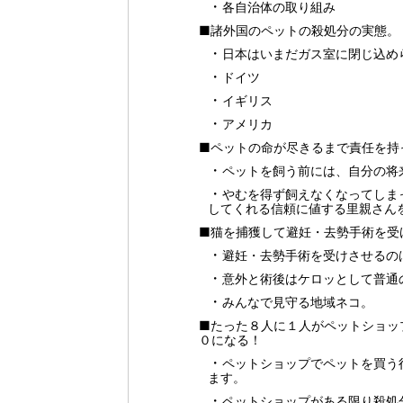
各自治体の取り組み
■諸外国のペットの殺処分の実態。
日本はいまだガス室に閉じ込め
ドイツ
イギリス
アメリカ
■ペットの命が尽きるまで責任を持
ペットを飼う前には、自分の将
やむを得ず飼えなくなってしま
してくれる信頼に値する里親さん
■猫を捕獲して避妊・去勢手術を受
避妊・去勢手術を受けさせるの
意外と術後はケロッとして普通
みんなで見守る地域ネコ。
■たった８人に１人がペットショッ
０になる！
ペットショップでペットを買う
ます。
ペットショップがある限り殺処