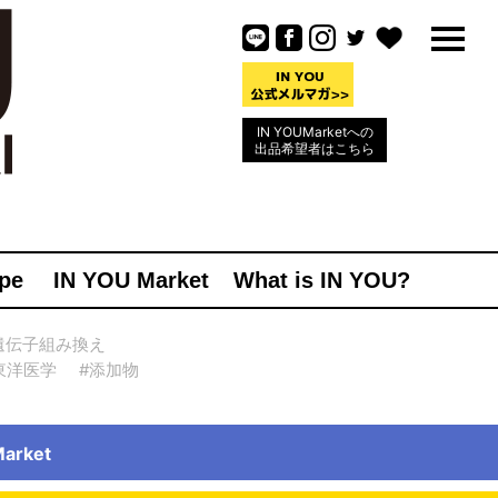
IN YOUMarketへの
出品希望者はこちら
pe
IN YOU Market
What is IN YOU?
遺伝子組み換え
東洋医学
#添加物
rket