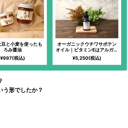
大豆と小麦を使ったも
オーガニックウチワサボテン
ろみ醤油
オイル｜ビタミンEはアルガン
オイルの1.6倍！美容家から最
¥997(税込)
¥5,250(税込)
も注目されている美容オイ
ル！小じわやたるみなどの部
分使いにも
？
いう形でしたか？