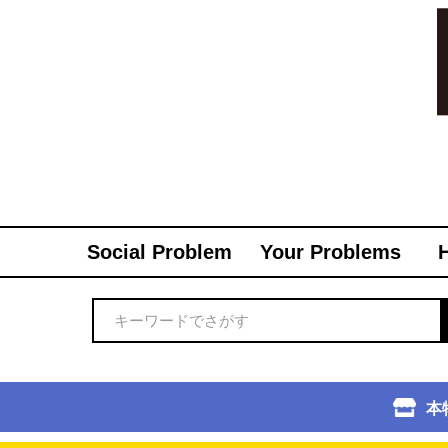
Social Problem
Your Problems
本