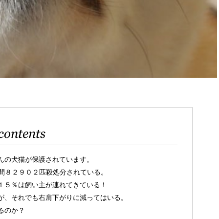
contents
んの犬猫が保護されています。
間８２９０２匹殺処分されている。
１５％は飼い主が連れてきている！
が、それでも右肩下がりに減ってはいる。
るのか？