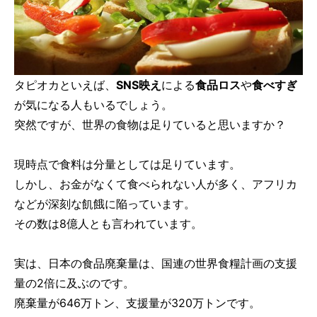
タピオカといえば、
SNS映え
による
食品ロス
や
食べすぎ
が気になる人もいるでしょう。
突然ですが、世界の食物は足りていると思いますか？
現時点で食料は分量としては足りています。
しかし、お金がなくて食べられない人が多く、アフリカ
などが深刻な飢餓に陥っています。
その数は8億人とも言われています。
実は、日本の食品廃棄量は、国連の世界食糧計画の支援
量の2倍に及ぶのです。
廃棄量が646万トン、支援量が320万トンです。