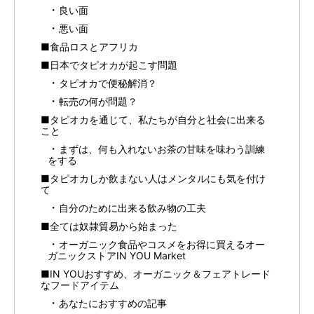
良い面
悪い面
■食品ロスとアフリカ
■日本でタピオカが起こす問題
タピオカで便秘解消？
転売の何が問題？
■タピオカを通じて、私たちが自分と社会に出来る
こと
まずは、何も入れないお茶の甘味を味わう訓練
をする
■タピオカしか飲まない人はメンタルにも気を付け
て
自分のために出来る飲み物の工夫
■全ては奴隷貿易から始まった
オーガニック食品やコスメをお得に買えるオー
ガニックストアIN YOU Market
■IN YOUおすすめ、オーガニック＆フェアトレード
なフードアイテム
あなたにおすすめの記事