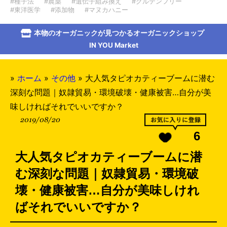
#種子法
#農薬
#遺伝子組み換え
#グルテンフリー
#東洋医学
#添加物
#マヌカハニー
本物のオーガニックが見つかるオーガニックショップ
IN YOU Market
»
ホーム
»
その他
»
大人気タピオカティーブームに潜む
深刻な問題｜奴隷貿易・環境破壊・健康被害…自分が美
味しければそれでいいですか？
2019/08/20
6
大人気タピオカティーブームに潜
む深刻な問題｜奴隷貿易・環境破
壊・健康被害…自分が美味しけれ
ばそれでいいですか？