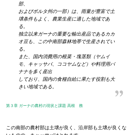
部、
およびボルタ州の一部）は、雨量が豊富で土
壌条件もよく、農業生産に適した地域であ
る。
独立以来ガーナの重要な輸出産品であるカカ
オ豆も、この中南部森林地帯で生産されてい
る。
また、国内消費用の根菜・塊茎類（ヤムイ
モ、キャッサバ、ココヤムなど）や料理用バ
ナナを多く産出
しており、国内の食糧自給に果たす役割も大
きい地域である。
第３章 ガーナの農村の現状と課題 高根 務
この南部の農村部は土壌が良く、沿岸部も土壌が良くな