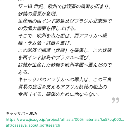
17～18 世紀、欧州では喫茶の風習が広まり、
砂糖の需要が急増。
生産地の西インド諸島及びブラジル北東部で
の労働力需要を押し上げる。
そこで、欧州を出た船は、西アフリカへ繊
維・ラム酒・武器を運び、
この武器で捕虜（奴隷）を確保し、この奴隷
を西インド諸島やブラジルへ運び、
奴隷が生産した砂糖を欧州本国へ運んだので
ある。
キャッサバのアフリカへの導入は、この三角
貿易の底辺を支えるアフリカ奴隷の船上の
食用（イモ）確保のために他ならない。
キャッサバ – JICA
https://www.jica.go.jp/project/all_asia/005/materials/ku57pq000025s
att/cassava_about.pdf#search