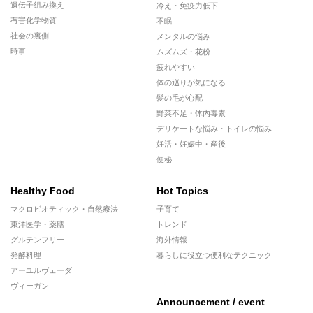
遺伝子組み換え
冷え・免疫力低下
有害化学物質
不眠
社会の裏側
メンタルの悩み
時事
ムズムズ・花粉
疲れやすい
体の巡りが気になる
髪の毛が心配
野菜不足・体内毒素
デリケートな悩み・トイレの悩み
妊活・妊娠中・産後
便秘
Healthy Food
Hot Topics
マクロビオティック・自然療法
子育て
東洋医学・薬膳
トレンド
グルテンフリー
海外情報
発酵料理
暮らしに役立つ便利なテクニック
アーユルヴェーダ
ヴィーガン
Announcement / event