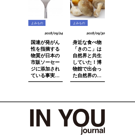
よみもの
よみもの
2018/09/24
2018/09/30
国連が発がん
身近な食べ物
性を指摘する
「きのこ」は
物質が日本の
自然界と共生
市販ソーセー
していた！博
ジに添加され
物館で出会っ
ている事実を
た自然界の法
ご存知です
則と栄養価が
か。たとえ子
増す調理法と
供が望んでも
は。
子供に食べさ
せたくないそ
の中身とは。