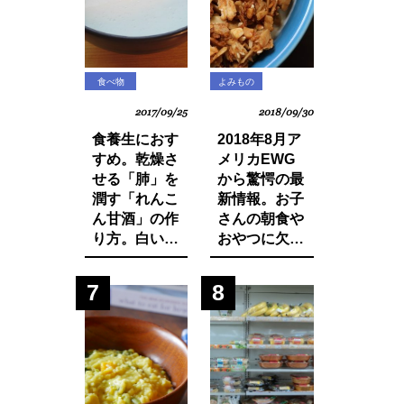
食べ物
よみもの
2017/09/25
2018/09/30
食養生におす
2018年8月ア
すめ。乾燥さ
メリカEWG
せる「肺」を
から驚愕の最
潤す「れんこ
新情報。お子
ん甘酒」の作
さんの朝食や
り方。白い食
おやつに欠か
材でカラダを
せないシリア
養おう。
ルから大量の
7
8
発がん性物質
グリホサート
が検出！