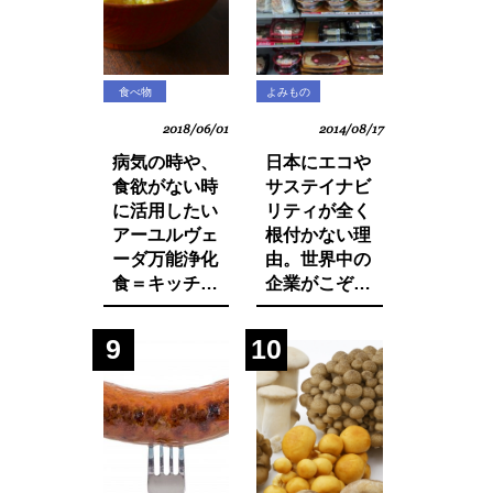
食べ物
よみもの
2018/06/01
2014/08/17
病気の時や、
日本にエコや
食欲がない時
サステイナビ
に活用したい
リティが全く
アーユルヴェ
根付かない理
ーダ万能浄化
由。世界中の
食＝キッチャ
企業がこぞっ
リーの作り方
て取り組む
SDGsへの遅
9
10
れ。それは日
本人・日本企
業と政府の意
識の低さにあ
った！