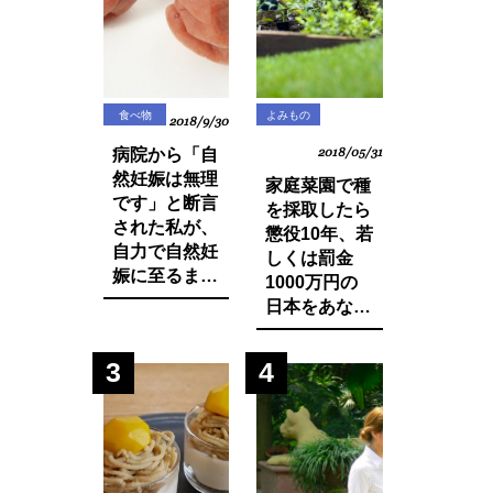
食べ物
よみもの
2018/9/30
病院から「自
2018/05/31
然妊娠は無理
家庭菜園で種
です」と断言
を採取したら
された私が、
懲役10年、若
自力で自然妊
しくは罰金
娠に至るまで
1000万円の
に実践した生
日本をあなた
活習慣と食べ
は想像できま
物の改善・身
すか？今まで
3
4
体の変化につ
登録品種のみ
いてお話しし
禁止されてい
ます。
た種採りや脇
芽挿しが原則
禁止の方向