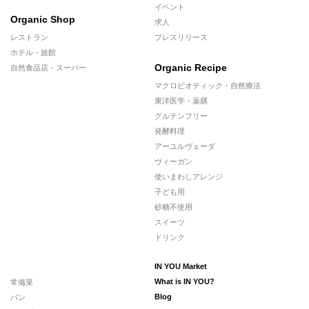
イベント
Organic Shop
求人
レストラン
プレスリリース
ホテル・旅館
Organic Recipe
自然食品店・スーパー
マクロビオティック・自然療法
東洋医学・薬膳
グルテンフリー
発酵料理
アーユルヴェーダ
ヴィーガン
使いまわしアレンジ
子ども用
砂糖不使用
スイーツ
ドリンク
IN YOU Market
常備菜
What is IN YOU?
パン
Blog