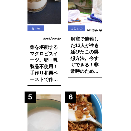
に・・？
食べ物
よみもの
2018/9/29
2018/09/30
洞窟で遭難し
た13人が生き
栗を堪能する
延びたこの瞑
マクロビスイ
想方法。今す
ーツ。卵・乳
ぐできる！非
製品不使用！
常時のために
手作り和栗ペ
知っておきた
ーストで作る
いマインド・
モンブランパ
マネージ。
フェの作り方
5
6