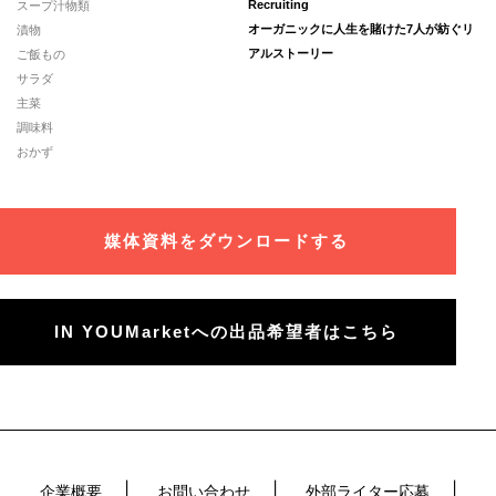
スープ汁物類
Recruiting
漬物
オーガニックに人生を賭けた7人が紡ぐリ
ご飯もの
アルストーリー
サラダ
主菜
調味料
おかず
媒体資料をダウンロードする
IN YOUMarketへの出品希望者はこちら
企業概要
お問い合わせ
外部ライター応募