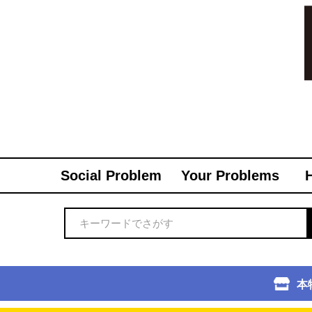
Social Problem
Your Problems
本