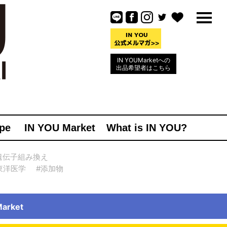
IN YOUMarketへの
出品希望者はこちら
pe
IN YOU Market
What is IN YOU?
遺伝子組み換え
東洋医学
#添加物
rket