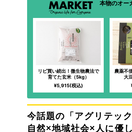
本物のオー
リピ買い続出！微生物農法で
農薬不
育てた玄米（5kg）
大
¥5,915(税込)
今話題の「アグリテッ
自然×地域社会×人に優