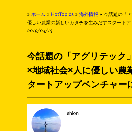
»
ホーム
»
HotTopics
»
海外情報
»
今話題の「ア
優しい農業の新しいカタチを生みだすスタートア
2019/04/13
今話題の「アグリテック
×地域社会×人に優しい農
タートアップベンチャー
shion