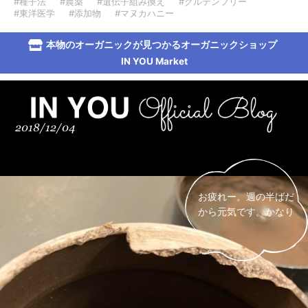
#種子法
#農薬
#遺伝子組み換え
#グルテンフリー
#東洋医学
#添加物
#マヌカハニー
本物のオーガニックが見つかるオーガニックショップ
IN YOU Market
2018/12/04
お疲れー。週の半ばだ
から元気です。かなり