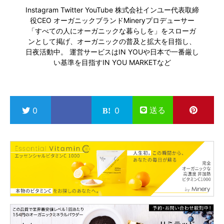
Instagram
Twitter
YouTube
株式会社インユー代表取締
役CEO オーガニックブランドMineryプロデューサー
「すべての人にオーガニックな暮らしを」をスローガ
ンとして掲げ、オーガニックの普及と拡大を目指し、
日夜活動中。 運営サービスは
IN YOU
や日本で一番厳し
い基準を目指す
IN YOU MARKET
など
送る
0
0