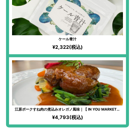
ケール青汁
¥2,322(税込)
江原ポークすね肉の煮込みオレガノ風味｜【 IN YOU MARKET限
定】「化学過敏症の妻のために、美味しいお料理を食べさせてあげ
¥4,793(税込)
たい」という想いから始まった、全原材料オーガニックのフレンチ
料理！非常に柔らかくて、旨味がたっぷり！お肉が大好きな方には
たまらない美味しさ！添加物不使用！