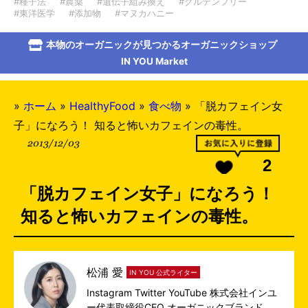
#種子法
#農薬
#遺伝子組み換え
#グルテンフリー
#東洋医学
#添加物
#マヌカハニー
本物のオーガニックが見つかるオーガニックショップ
IN YOU Market
»
ホーム
»
HealthyFood
»
食べ物
»
「脱カフェイン女
子」になろう！ 知ると怖いカフェインの毒性。
2013/12/03
2
「脱カフェイン女子」になろう！
知ると怖いカフェインの毒性。
松浦 愛
IN YOU 公式ライター
Instagram
Twitter
YouTube
株式会社インユ
ー代表取締役CEO オーガニックブランド