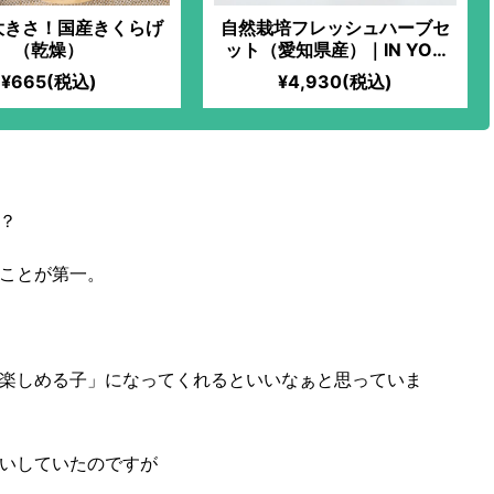
大きさ！国産きくらげ
自然栽培フレッシュハーブセ
（乾燥）
ット（愛知県産）｜IN YOU
MARKET限定！生ハーブティ
¥665(税込)
¥4,930(税込)
ーやデトックスドリンク作り
に最高！心も身体もスッキリ
爽快！新鮮なハーブの力を取
り入れて。
？
ことが第一。
楽しめる子」になってくれるといいなぁと思っていま
いしていたのですが