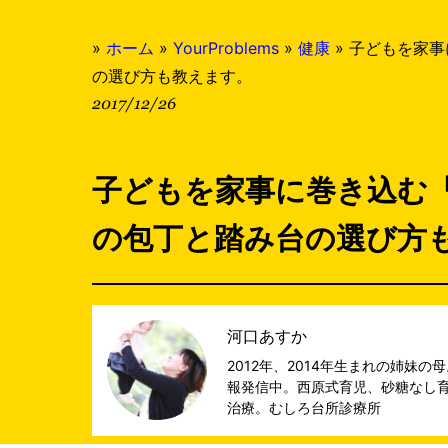
»
ホーム
»
YourProblems
»
健康
»
子どもを家事
の選び方も教えます。
2017/12/26
子どもを家事に巻き込む
の包丁と踏み台の選び方
河口あすか
2012年、2014年生まれの姉妹
報発信中。西原式育児、砂糖なし
治療。
むしろ台所診療所