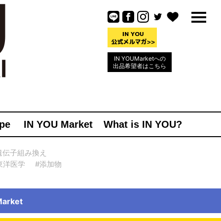
IN YOUMarketへの
出品希望者はこちら
pe
IN YOU Market
What is IN YOU?
遺伝子組み換え
東洋医学
#添加物
rket