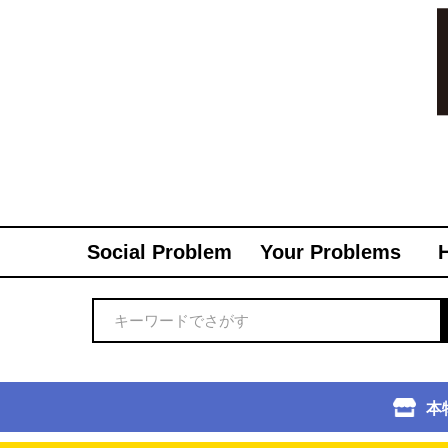
Social Problem
Your Problems
本