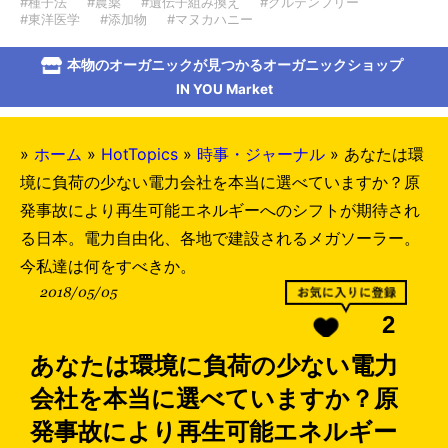
#種子法
#農薬
#遺伝子組み換え
#グルテンフリー
#東洋医学
#添加物
#マヌカハニー
本物のオーガニックが見つかるオーガニックショップ
IN YOU Market
»
ホーム
»
HotTopics
»
時事・ジャーナル
»
あなたは環
境に負荷の少ない電力会社を本当に選べていますか？原
発事故により再生可能エネルギーへのシフトが期待され
る日本。電力自由化、各地で建設されるメガソーラー。
今私達は何をすべきか。
2018/05/05
2
あなたは環境に負荷の少ない電力
会社を本当に選べていますか？原
発事故により再生可能エネルギー