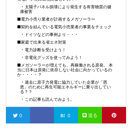
太陽子パネル損壊により発生する有害物質の健
康被害
■電力小売り業者が計画するメガソーラー
■契約を結んでいる電気小売業者の事業をチェック
ドイツなどの事例より・・・
■家庭で出来る省エネ対策
電力診断を受けよう！
非電化グッズを使ってみよう！
■メガソーラーが増えても、再稼働される原発。 本
当に日本は原発に依存しない社会に向かっているの
か・・・・？
過去に原子力発電に協力していた企業が「恩
恵」のために再生可能エネルギーに乗り出してい
る？？
この記事も読んでみよう。
送る
0
0