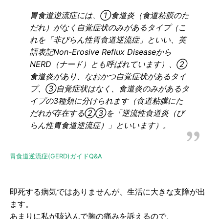
胃食道逆流症には、①食道炎（食道粘膜のた
だれ）がなく自覚症状のみがあるタイプ（こ
れを「非びらん性胃食道逆流症」といい、英
語表記Non-Erosive Reflux Diseaseから
NERD（ナード）とも呼ばれています）、②
食道炎があり、なおかつ自覚症状があるタイ
プ、③自覚症状はなく、食道炎のみがあるタ
イプの3種類に分けられます（食道粘膜にた
だれが存在する②③を「逆流性食道炎（び
らん性胃食道逆流症）」といいます）。
胃食道逆流症(GERD)ガイドQ&A
即死する病気ではありませんが、生活に大きな支障が出
ます。
あまりに私が咳込んで胸の痛みを訴えるので、