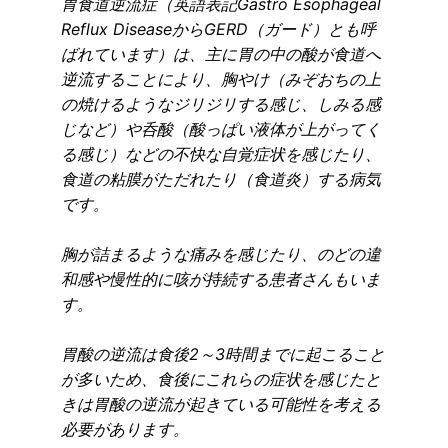
胃食道逆流症（英語表記Gastro Esophageal
Reflux DiseaseからGERD（ガード）とも呼
ばれています）は、主に胃の中の酸が食道へ
逆流することにより、胸やけ（みぞおちの上
の焼けるようなジリジリする感じ、しみる感
じなど）や呑酸（酸っぱい液体が上がってく
る感じ）などの不快な自覚症状を感じたり、
食道の粘膜がただれたり（食道炎）する病気
です。
胸が詰まるような痛みを感じたり、のどの違
和感や慢性的に咳が持続する患者さんもいま
す。
胃酸の逆流は食後2～3時間までに起こること
が多いため、食後にこれらの症状を感じたと
きは胃酸の逆流が起きている可能性を考える
必要があります。