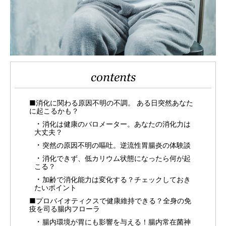
contents
■消化に関わる原因不明の不調。 ある日突然あなた
に起こるかも？
消化は健康のバロメーター。あなたの消化力は
大丈夫？
突然の原因不明の嘔吐。逆流性胃腸炎の体験談
消化できず、低カリウム状態になったら何が起
こる？
加齢で消化能力は変化する？チェックしておき
たいポイント
■プロバイオティクスで健康維持できる？全身の免
疫を司る腸内フローラ
腸内環境が胃にも影響を与える！腸内常在菌神