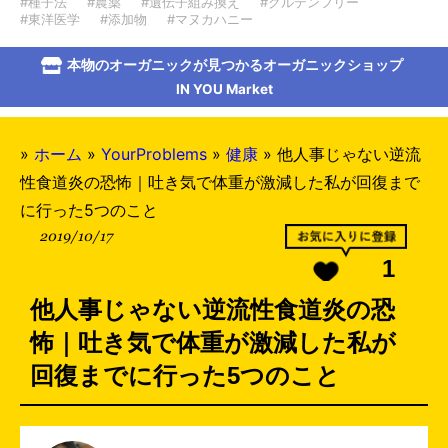
#種子法
#農薬
#遺伝子組み換え
#グルテンフリー
#東洋医学
#添加物
#マヌカハニー
本物のオーガニックが見つかるオーガニックショップ
IN YOU Market
»
ホーム
»
YourProblems
»
健康
»
他人事じゃない逆流
性食道炎の恐怖｜吐き気で体重が激減した私が回復まで
に行った5つのこと
2019/10/17
1
他人事じゃない逆流性食道炎の恐
怖｜吐き気で体重が激減した私が
回復までに行った5つのこと