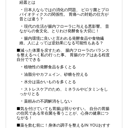
経叢とは
日本人ならではの消化の問題、 ピロリ菌とプロ
バイオティクスの関係性。 胃痛への対処の仕方が
昔とは違う？
現代の生活が腸内フローラに与える悪影響。 昔
ながらの食文化、とりわけ発酵食を大切に！
腸内環境に良いと言われる発酵食品や食物繊
維。人によっては逆効果になる可能性もある？
■減った体重を戻すため、 腸内フローラのバランス
を整えるべく私の行った事。 胃腸のケアはある程度
自分でできる
植物性の発酵食品を多くとる
油脂分やカフェイン、砂糖を控える
水分は温かいものを多くとる
ストレスケアのため、ミネラルやビタミンをし
っかりとる
薬頼みの不調解消をしない
■気を付けていても胃腸は弱りやすい。 自分の胃腸
の住民である常在菌を養うことが、心身の健康につ
ながる！
■薬を飲む前に！身体の調子を整えるIN YOUおすす