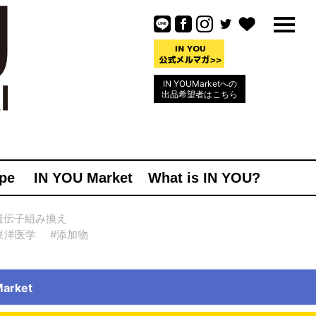
IN YOUMarketへの
出品希望者はこちら
pe
IN YOU Market
What is IN YOU?
遺伝子組み換え
東洋医学
#添加物
rket