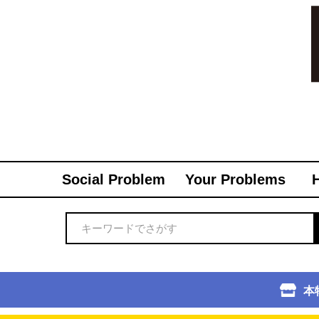
Social Problem
Your Problems
本