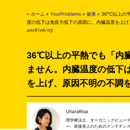
»
ホーム
»
YourProblems
»
健康
»
36℃以上の
度の低下は免疫力低下の原因に。内臓温度を上げ
2018/06/05
36℃以上の平熱でも「内
ません。内臓温度の低下
を上げ、原因不明の不調
UharaRisa
理学療法士、オーガニックビュー
ー、産後美人のためのメンテナンスヨガイン