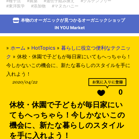
#種子法
#農薬
#遺伝子組み換え
#グルテンフリー
#東洋医学
#添加物
#マヌカハニー
本物のオーガニックが見つかるオーガニックショップ
IN YOU Market
»
ホーム
»
HotTopics
»
暮らしに役立つ便利なテクニッ
ク
»
休校・休園で子どもが毎日家にいてもへっちゃら！
今しかないこの機会に、新たな暮らしのスタイルを手に
入れよう！
2020/04/22
0
休校・休園で子どもが毎日家にい
てもへっちゃら！今しかないこの
機会に、新たな暮らしのスタイル
を手に入れよう！