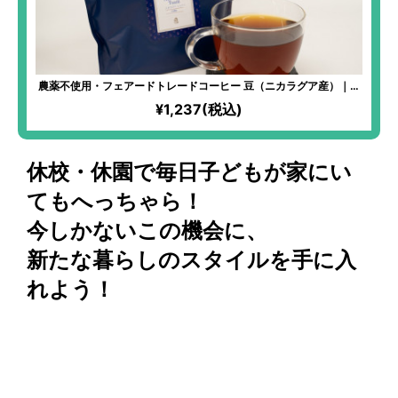
農薬不使用・フェアードトレードコーヒー 豆（ニカラグア産）｜実
は汚れたままだった生豆を50℃のお湯で洗ってから焙煎すること
¥1,237(税込)
で、雑味のないスッキリとした味わいに！コーヒーは体質に合わな
いという方にも一度試してほしい！
休校・休園で毎日子どもが家にい
てもへっちゃら！
今しかないこの機会に、
新たな暮らしのスタイルを手に入
れよう！