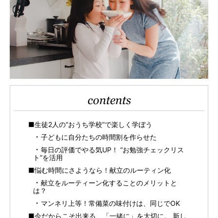
contents
■生徒2人の“おうち学校”で楽しく学ぼう
子どもに自分たちの時間割を作らせた
毎日の評価でやる気UP！ “お勉強チェックリス
ト”を活用
■悩む時間にさようなら！献立のルーティン化
献立をルーティーン化することのメリットと
は？
マンネリ上等！常備菜の味付けは、同じでOK
■今だからこそ出来る、「一緒に」を大切に。 新し