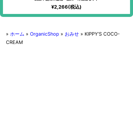
¥2,266(税込)
»
ホーム
»
OrganicShop
»
おみせ
»
KIPPY’S COCO-
CREAM
2015/10/18
KIPPY’S COCO-CREAM
ヴィーガン
デートにおすすめ
おみせ
完全禁煙
オーガニック
カジュアルなお店
カフェ
グルテンフリー
日曜営業
スイーツ