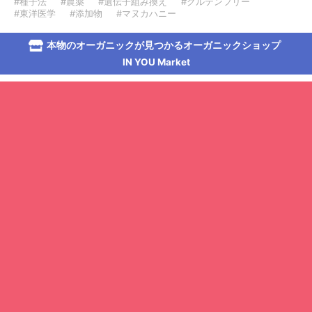
#種子法
#農薬
#遺伝子組み換え
#グルテンフリー
#東洋医学
#添加物
#マヌカハニー
本物のオーガニックが見つかるオーガニックショップ
IN YOU Market