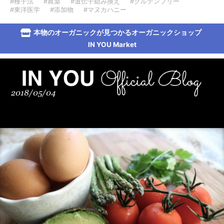
#種子法
#農薬
#遺伝子組み換え
#グルテンフリー
#東洋医学
#添加物
#マヌカハニー
本物のオーガニックが見つかるオーガニックショップ
IN YOU Market
2018/05/04