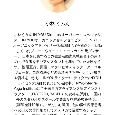
小林 くみん
小林くみん IN YOU Director/オーガニックスペシャリ
スト IN YOUオーガニックセルフセラピスト、IN YOU
オーガニックアドバイザー代表講師 NYを拠点とし活動
していたブロードウェイ・ミュージカルの元ダンサ
ー。 日本を代表する自然療法活動家東城百合子の弟子
の元で食養を学びアシスタントを務めていた経験を持
つ。 陰陽五行、薬膳、マクロビオティック、アーユル
ヴェーダ、自然療法などの東洋医学を中心とした知見
や資格をいかし、INYOUライター/エディター/INYOU
ライセンス講師代表として活躍中。 NYのIntegral
Yoga Instituteにて全米ヨガアライアンス認定インスト
ラクター（ERYT200, YACEP）の資格を所持し、国内
外のスタジオやスクールで豊富な指導経験を持つ。
（講師歴計10年）。 がん、心臓病、他の慢性疾患患者
へのヨガの専門家としてアメリカで活躍するジャナー