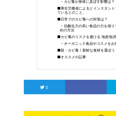
カビ毒が身体に及ぼす影響は？
■厚生労働省によるとインスタント
ているとのこと。
■日常でのカビ毒への対策は？
抗酸化力の高い食品の力を借り
めの方法
■カビ毒のリスクを避ける 地産地
オーガニック食品やコスメをお得に
■脱・カビ毒！新鮮な食材を選ぼう！
■オススメの記事
0