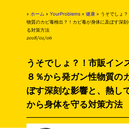
»
ホーム
»
YourProblems
»
健康
»
うそでしょ？
物質のカビ毒検出？！カビ毒が身体に及ぼす深刻
る対策方法
2018/01/06
うそでしょ？！市販イン
８％から発ガン性物質の
ぼす深刻な影響と、熱し
から身体を守る対策方法