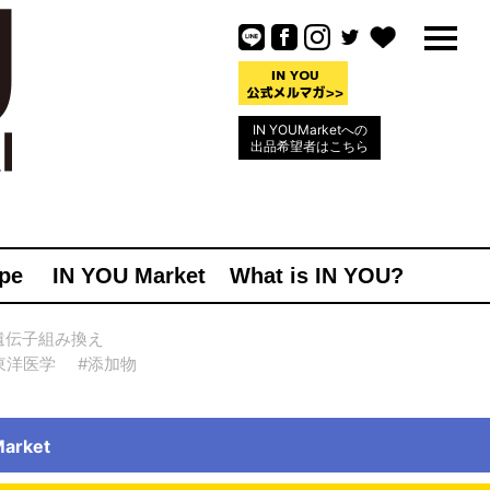
IN YOUMarketへの
出品希望者はこちら
pe
IN YOU Market
What is IN YOU?
遺伝子組み換え
東洋医学
#添加物
rket