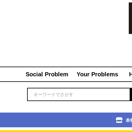
Social Problem
Your Problems
本