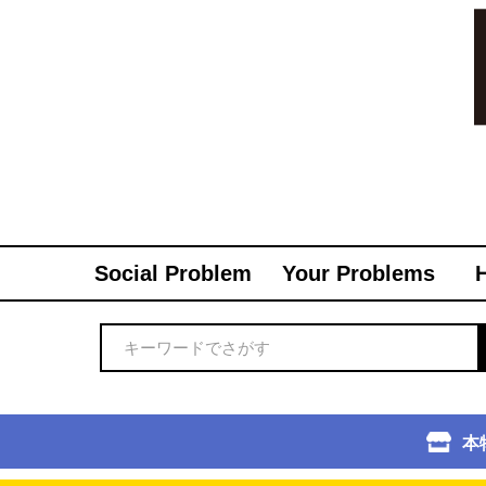
Social Problem
Your Problems
本