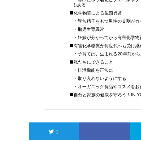
もある
■化学物質による生殖異常
異常精子をもつ男性の８割がカ
胎児生育異常
妊娠が分かってから有害化学物
■有害化学物質が何世代へも受け継
子育ては、生まれる20年前か
■私たちにできること
排泄機能を正常に
取り入れないようにする
オーガニック食品やコスメをお得に
■自分と家族の健康を守ろう！IN 
0