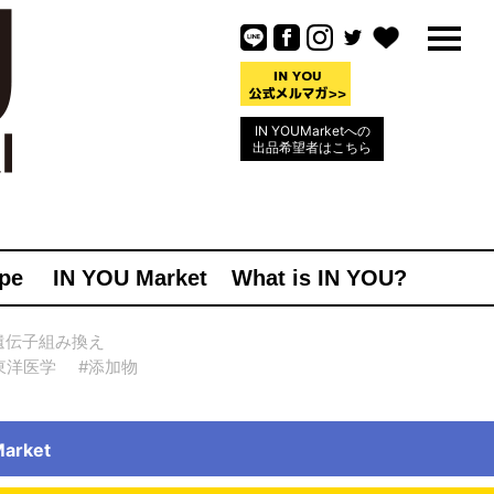
IN YOUMarketへの
出品希望者はこちら
pe
IN YOU Market
What is IN YOU?
遺伝子組み換え
東洋医学
#添加物
rket