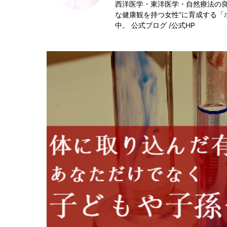
西洋医学・東洋医学・自然療法の良
な健康観を持つ女性”に育成する「
中。
公式ブログ
/
公式HP