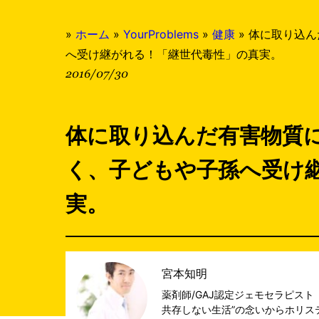
»
ホーム
»
YourProblems
»
健康
»
体に取り込ん
へ受け継がれる！「継世代毒性」の真実。
2016/07/30
体に取り込んだ有害物質
く、子どもや子孫へ受け
実。
宮本知明
薬剤師/GAJ認定ジェモセラピスト
共存しない生活”の念いからホリス