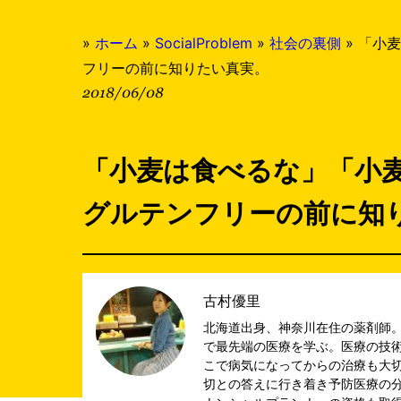
»
ホーム
»
SocialProblem
»
社会の裏側
»
「小麦
フリーの前に知りたい真実。
2018/06/08
「小麦は食べるな」「小
グルテンフリーの前に知
古村優里
北海道出身、神奈川在住の薬剤師。
で最先端の医療を学ぶ。医療の技
こで病気になってからの治療も大
切との答えに行き着き予防医療の