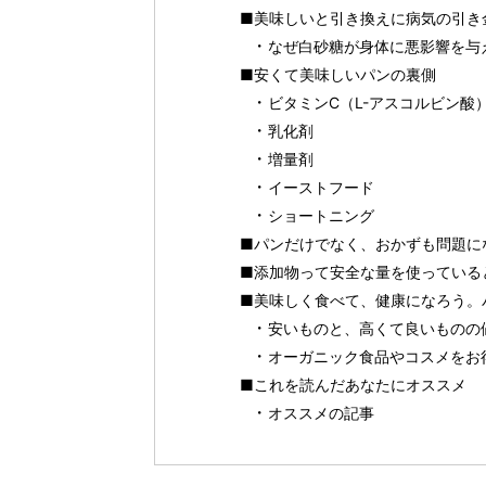
■美味しいと引き換えに病気の引き
なぜ白砂糖が身体に悪影響を与
■安くて美味しいパンの裏側
ビタミンC（L-アスコルビン
乳化剤
増量剤
イーストフード
ショートニング
■パンだけでなく、おかずも問題に
■添加物って安全な量を使っている
■美味しく食べて、健康になろう。
安いものと、高くて良いものの
オーガニック食品やコスメをお得に
■これを読んだあなたにオススメ
オススメの記事