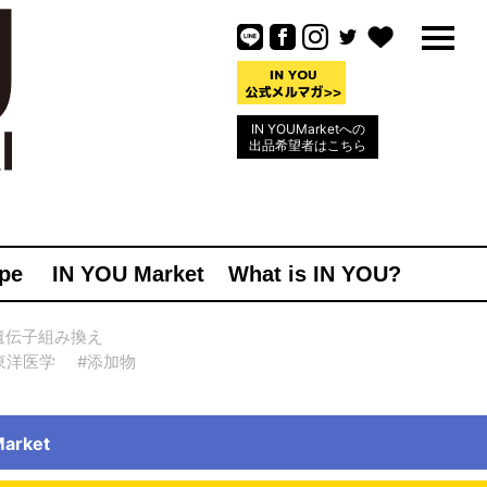
IN YOUMarketへの
出品希望者はこちら
pe
IN YOU Market
What is IN YOU?
遺伝子組み換え
東洋医学
#添加物
rket