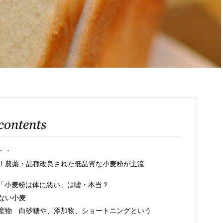
contents
・・
！農薬・品種改良された低品質な小麦粉が主流
「小麦粉は体に悪い」は嘘・本当？
ない小麦
産物 白砂糖や、添加物、ショートニングという