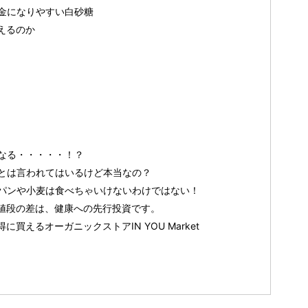
金になりやすい白砂糖
えるのか
酸）
なる・・・・・！？
とは言われてはいるけど本当なの？
パンや小麦は食べちゃいけないわけではない！
値段の差は、健康への先行投資です。
買えるオーガニックストアIN YOU Market