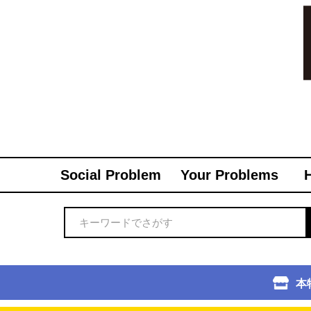
Social Problem
Your Problems
本