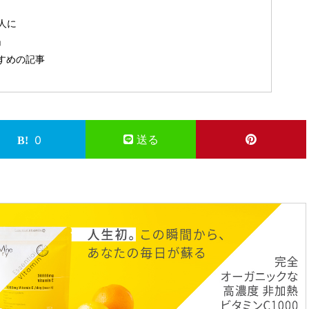
人に
」
すめの記事
送る
0