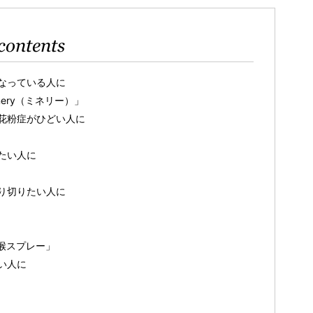
contents
なっている人に
nery（ミネリー）」
花粉症がひどい人に
たい人に
り切りたい人に
喉スプレー」
い人に