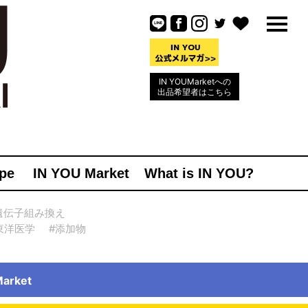
IN YOUMarketへの
出品希望者はこちら
pe
IN YOU Market
What is IN YOU?
遺伝子組み換え
東洋医学
#添加物
rket