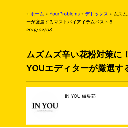
»
ホーム
»
YourProblems
»
デトックス
»
ムズム
ーが厳選するマストバイアイテムベスト８
2019/02/08
ムズムズ辛い花粉対策に！
YOUエディターが厳選
IN YOU 編集部