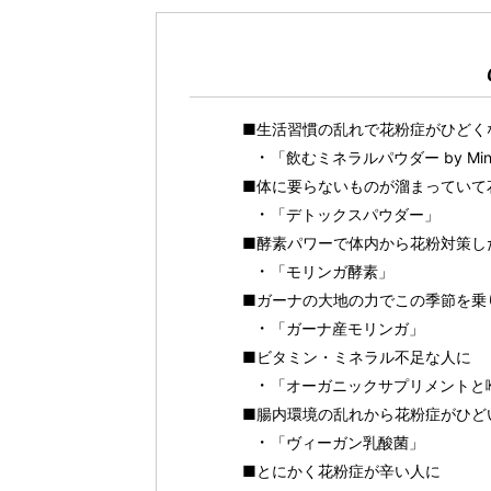
■生活習慣の乱れで花粉症がひどく
「飲むミネラルパウダー by Mi
■体に要らないものが溜まっていて
「デトックスパウダー」
■酵素パワーで体内から花粉対策し
「モリンガ酵素」
■ガーナの大地の力でこの季節を乗
「ガーナ産モリンガ」
■ビタミン・ミネラル不足な人に
「オーガニックサプリメントと
■腸内環境の乱れから花粉症がひど
「ヴィーガン乳酸菌」
■とにかく花粉症が辛い人に