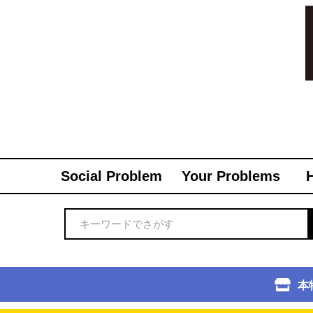
Social Problem
Your Problems
本