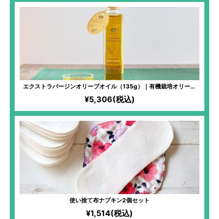
エクストラバージンオリーブオイル（135g）｜有機栽培オリーブ
100%｜冷凍搾油で鮮度バツグン！生食にピッタリな甘い味わいのア
¥5,306(税込)
ルベキーナ種使用！エグみなしですーっと飲める「オリーブのジュ
ース」！
使い捨て布ナプキン2個セット
¥1,514(税込)