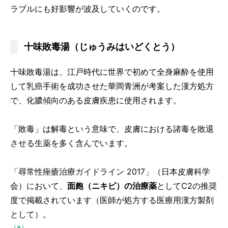
ラブルにも好影響が波及していくのです。
十味敗毒湯（じゅうみはいどくとう）
十味敗毒湯は、江戸時代に世界で初めて全身麻酔を使用
して乳癌手術を成功させた華岡青洲が考案した漢方処方
で、化膿傾向のある皮膚疾患に使用されます。
「敗毒」は解毒という意味で、皮膚における諸毒を敗退
させる生薬を多く含んでいます。
「尋常性痤瘡治療ガイドライン 2017」（日本皮膚科学
会）において、
面皰（ニキビ）の治療薬
としてC2の推奨
度で掲載されています（医師が処方する医療用漢方製剤
として）。
（※）