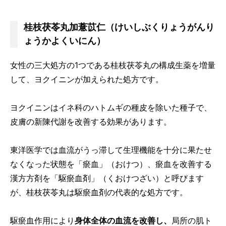
桂枝茯苓丸加薏苡仁（けいしぶくりょうがんり
ょうかよくいにん）
女性の三大処方の1つである桂枝茯苓丸の構成生薬を増量
して、ヨクイニンが加えられた処方です。
ヨクイニンはイネ科のハトムギの種皮を除いた種子で、
皮膚の新陳代謝を改善する効果があります。
東洋医学では血流がうっ滞して生理機能を十分に果たせ
なくなった状態を「瘀血」（おけつ）、瘀血を改善する
漢方方剤を「駆瘀血剤」（くおけつざい）と呼びます
が、桂枝茯苓丸は駆瘀血剤の代表的な処方です。
駆瘀血作用により
身体全体の血流を改善し、
局所の肌ト