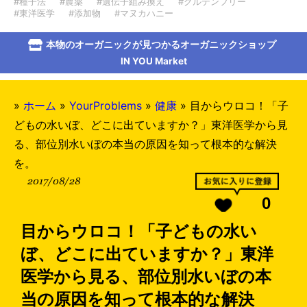
#種子法
#農薬
#遺伝子組み換え
#グルテンフリー
#東洋医学
#添加物
#マヌカハニー
本物のオーガニックが見つかるオーガニックショップ
IN YOU Market
»
ホーム
»
YourProblems
»
健康
»
目からウロコ！「子
どもの水いぼ、どこに出ていますか？」東洋医学から見
る、部位別水いぼの本当の原因を知って根本的な解決
を。
2017/08/28
0
目からウロコ！「子どもの水い
ぼ、どこに出ていますか？」東洋
医学から見る、部位別水いぼの本
当の原因を知って根本的な解決