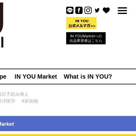
IN YOUMarketへの
出品希望者はこちら
pe
IN YOU Market
What is IN YOU?
遺伝子組み換え
東洋医学
#添加物
rket