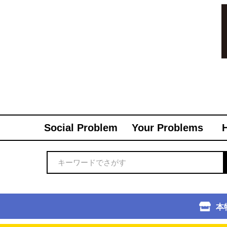
Social Problem
Your Problems
本