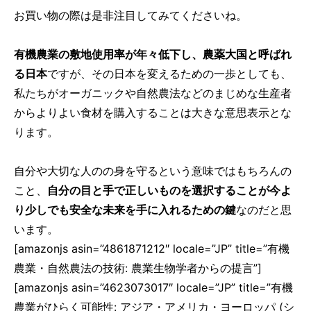
お買い物の際は是非注目してみてくださいね。
有機農業の敷地使用率が年々低下し、農薬大国と呼ばれ
る日本
ですが、その日本を変えるための一歩としても、
私たちがオーガニックや自然農法などのまじめな生産者
からよりよい食材を購入することは大きな意思表示とな
ります。
自分や大切な人のの身を守るという意味ではもちろんの
こと、
自分の目と手で正しいものを選択することが今よ
り少しでも安全な未来を手に入れるための鍵
なのだと思
います。
[amazonjs asin=”4861871212″ locale=”JP” title=”有機
農業・自然農法の技術: 農業生物学者からの提言”]
[amazonjs asin=”4623073017″ locale=”JP” title=”有機
農業がひらく可能性: アジア・アメリカ・ヨーロッパ (シ