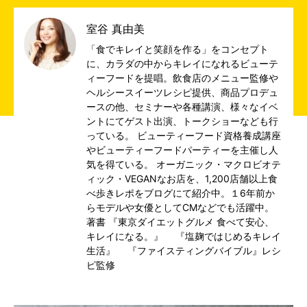
室谷 真由美
「食でキレイと笑顔を作る」をコンセプト
に、カラダの中からキレイになれるビューテ
ィーフードを提唱。飲食店のメニュー監修や
ヘルシースイーツレシピ提供、商品プロデュ
ースの他、セミナーや各種講演、様々なイベ
ントにてゲスト出演、トークショーなども行
っている。 ビューティーフード資格養成講座
やビューティーフードパーティーを主催し人
気を得ている。 オーガニック・マクロビオテ
ィック・VEGANなお店を、1,200店舗以上食
べ歩きレポをブログにて紹介中。１6年前か
らモデルや女優としてCMなどでも活躍中。
著書 『東京ダイエットグルメ 食べて安心、
キレイになる。』 『塩麹ではじめるキレイ
生活』 『ファイスティングバイブル』レシ
ピ監修